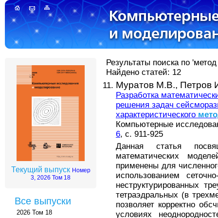
Результаты поиска по 'метод
Найдено статей: 12
Муратов М.В.,
Петров И
Разработка математическ
решения задач сейсмораз
характеристического
мето
Компьютерные исследовани
6
, с. 911-925
Данная статья посвя
математических модел
применены для численног
Текущий выпуск
Номер
использованием сеточно
3, 2026 Том 18
неструктурированных тр
тетраэдральных (в трехме
Все выпуски
позволяет корректно обс
2026 Том 18
условиях неоднородност