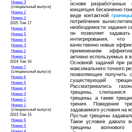
Номер 3
основе разработанных 
(специальный выпуск)
концепция бесконечно-то
Номер 2
виде контактной
границ
Номер 1
потребление вычислител
2025 Том 17
необходимости задания се
Номер 6
он позволяет задават
Номер 5
интегрирования, что
Номер 4
качественно новые эффек
Номер 3
применением эффекти
Номер 2
активно используемых в 
Номер 1
2024 Том 16
Основной задачей при р
Номер 7
максимального точного ре
(специальный выпуск)
позволяющие получить о
Номер 6
существующей трещи
Номер 5
Рассматривались газо
Номер 4
трещины, слипшиеся 
Номер 3
трещины, а также трещи
Номер 2
трения. Поведение тр
Номер 1
задаваемого условия на к
(специальный выпуск)
2023 Том 15
Пустые трещины задавал
Номер 6
Такое условие давало в
Номер 5
трещины волнового 
Номер 4