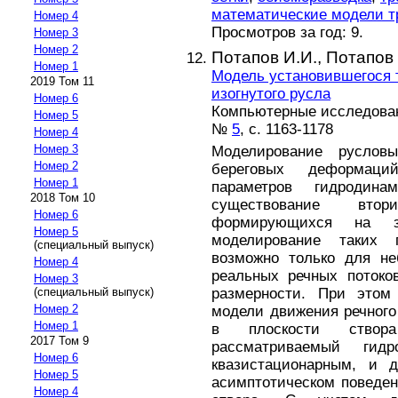
математические модели 
Номер 4
Просмотров за год: 9.
Номер 3
Номер 2
Потапов И.И.,
Потапов 
Номер 1
Модель установившегося т
2019 Том 11
изогнутого русла
Номер 6
Компьютерные исследовани
Номер 5
№
5
, с. 1163-1178
Номер 4
Номер 3
Моделирование руслов
Номер 2
береговых деформаци
Номер 1
параметров гидродина
2018 Том 10
существование втор
Номер 6
формирующихся на за
Номер 5
моделирование таких
(специальный выпуск)
возможно только для не
Номер 4
реальных речных потоко
Номер 3
размерности. При этом
(специальный выпуск)
Номер 2
модели движения речного
Номер 1
в плоскости створа
2017 Том 9
рассматриваемый гидр
Номер 6
квазистационарным, и 
Номер 5
асимптотическом поведен
Номер 4