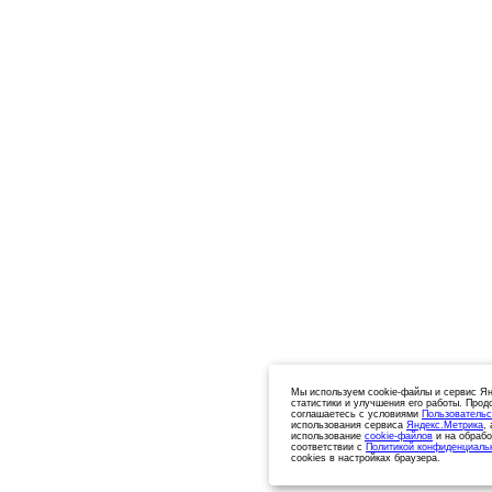
Мы используем cookie-файлы и сервис Ян
статистики и улучшения его работы. Прод
соглашаетесь с условиями
Пользовательс
использования сервиса
Яндекс.Метрика
,
использование
cookie-файлов
и на обрабо
соответствии с
Политикой конфиденциаль
cookies в настройках браузера.