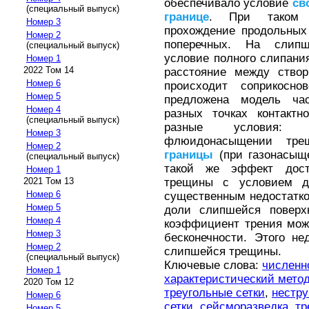
обеспечивало условие
св
(специальный выпуск)
границе
. При таком 
Номер 3
прохождение продольных
Номер 2
поперечных. На слипш
(специальный выпуск)
условие полного слипани
Номер 1
2022 Том 14
расстояние между ство
Номер 6
происходит соприкосно
Номер 5
предложена модель ча
Номер 4
разных точках контакт
(специальный выпуск)
разные условия: 
Номер 3
флюидонасыщении тр
Номер 2
границы
(при газонасыщ
(специальный выпуск)
такой же эффект дост
Номер 1
трещины с условием ди
2021 Том 13
Номер 6
существенным недостатко
Номер 5
доли слипшейся поверх
Номер 4
коэффициент трения мож
Номер 3
бесконечности. Этого н
Номер 2
слипшейся трещины.
(специальный выпуск)
Ключевые слова:
численн
Номер 1
характеристический мето
2020 Том 12
треугольные сетки
,
нестру
Номер 6
сетки
,
сейсморазведка
,
тр
Номер 5