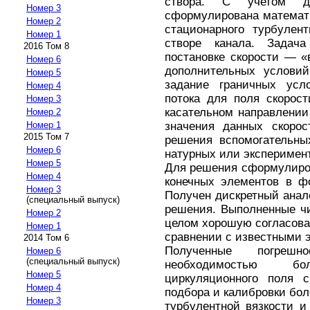
створа. С учетом д
Номер 3
сформулирована математ
Номер 2
стационарного турбулент
Номер 1
створе канала. Задач
2016 Том 8
постановке скорости — «
Номер 6
дополнительных условий
Номер 5
задание граничных ус
Номер 4
потока для поля скорос
Номер 3
касательном направлении 
Номер 2
значения данных скоро
Номер 1
2015 Том 7
решения вспомогательны
Номер 6
натурных или эксперимен
Номер 5
Для решения сформулиро
Номер 4
конечных элементов в ф
Номер 3
Получен дискретный анал
(специальный выпуск)
решения. Выполненные ч
Номер 2
целом хорошую согласова
Номер 1
сравнении с известными 
2014 Том 6
Полученные погреш
Номер 6
(специальный выпуск)
необходимостью б
Номер 5
циркуляционного поля с
Номер 4
подбора и калибровки бо
Номер 3
турбулентной вязкости 