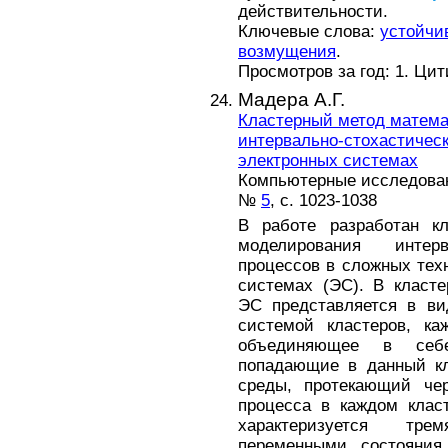
действительности.
Ключевые слова:
устойчи
возмущения
.
Просмотров за год: 1. Ци
Мадера А.Г.
Кластерный метод матема
интервально-стохастическ
электронных системах
Компьютерные исследовани
№
5
, с. 1023-1038
В работе разработан кл
моделирования интерв
процессов в сложных техн
системах (ЭС). В класт
ЭС представляется в ви
системой кластеров, ка
объединяющее в себе
попадающие в данный кл
среды, протекающий чер
процесса в каждом клас
характеризуется трем
переменными состояния