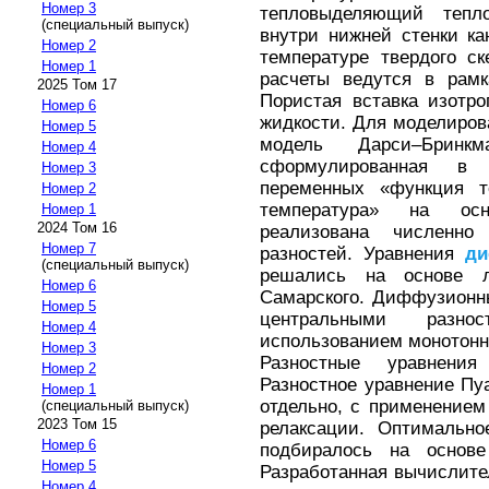
Номер 3
тепловыделяющий тепл
(специальный выпуск)
внутри нижней стенки ка
Номер 2
температуре твердого ск
Номер 1
расчеты ведутся в рамк
2025 Том 17
Пористая вставка изотр
Номер 6
жидкости. Для моделиров
Номер 5
модель Дарси–Бринкм
Номер 4
сформулированная в 
Номер 3
переменных «функция т
Номер 2
температура» на осн
Номер 1
2024 Том 16
реализована численн
Номер 7
разностей. Уравнения
ди
(специальный выпуск)
решались на основе л
Номер 6
Самарского. Диффузионн
Номер 5
центральными разн
Номер 4
использованием монотонн
Номер 3
Разностные уравнени
Номер 2
Разностное уравнение Пу
Номер 1
отдельно, с применением
(специальный выпуск)
2023 Том 15
релаксации. Оптимально
Номер 6
подбиралось на основе
Номер 5
Разработанная вычислите
Номер 4