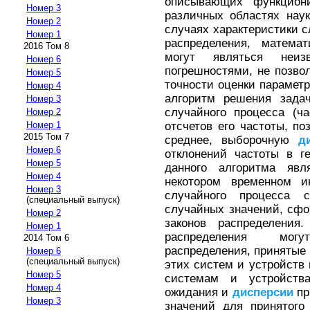
описывающих функцион
Номер 3
различных областях нау
Номер 2
случаях характеристики сл
Номер 1
распределения, матем
2016 Том 8
могут являться неи
Номер 6
погрешностями, не позв
Номер 5
точности оценки параметр
Номер 4
алгоритм решения задач
Номер 3
случайного процесса (ч
Номер 2
отсчетов его частоты, п
Номер 1
2015 Том 7
среднее, выборочную
д
Номер 6
отклонений частоты в г
Номер 5
данного алгоритма явл
Номер 4
некотором временном и
Номер 3
случайного процесса 
(специальный выпуск)
случайных значений, сф
Номер 2
законов распределения
Номер 1
распределения мог
2014 Том 6
распределения, принятые
Номер 6
(специальный выпуск)
этих систем и устройств
Номер 5
системам и устройства
Номер 4
ожидания и
дисперсии
пр
Номер 3
значений для принятого