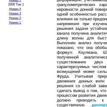
Номер 1
гранулометрических хар
2009 Том 1
неровности донной повер
Номер 4
Номер 3
одной особенностью расс
Номер 2
влияния не только придонн
Номер 1
напряжения при изучен
решения задачи устойчив
канала получена аналити
длину волны для быст
Выполнен анализ получе
показано, что она обоб
формул: Коулмана, Ш
полученной аналитиче
существование двух 
характеризуемых числом
возмущений может силь
Фруда. Учитывая прир
движения донных волн 
решения со слабой зави
сделать вывод о том, чт
процессом развития движ
должно приводить к
существенную
диспер