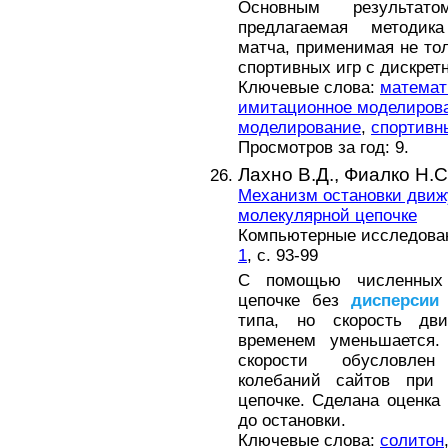
Основным результат
предлагаемая методик
матча, применимая не тол
спортивных игр с дискре
Ключевые слова:
математ
имитационное моделиров
моделирование
,
спортивн
Просмотров за год: 9.
Лахно В.Д.,
Фиалко Н.С
Механизм остановки движ
молекулярной цепочке
Компьютерные исследовани
1
, с. 93-99
С помощью численных 
цепочке без
дисперсии
типа, но скорость дв
временем уменьшается.
скорости обусловлен
колебаний сайтов при
цепочке. Сделана оценка 
до остановки.
Ключевые слова:
солитон