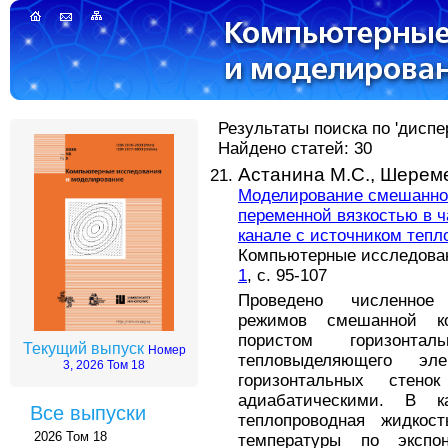
Результаты поиска по 'диспе
Найдено статей: 30
Астанина М.С.,
Шереме
Моделирование смешанной
переменной вязкостью в 
канале с источником теп
Компьютерные исследовани
1
, с. 95-107
Проведено численное
режимов смешанной к
пористом горизонт
Текущий выпуск
Номер
тепловыделяющего эл
3, 2026 Том 18
горизонтальных стен
адиабатическими. В к
Все выпуски
теплопроводная жидкост
2026 Том 18
температуры по экспон