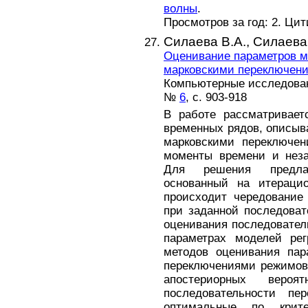
волны
.
Просмотров за год: 2. Ци
Силаева В.А.,
Силаева
Оценивание параметров м
марковскими переключен
Компьютерные исследовани
№
6
, с. 903-918
В работе рассматривает
временных рядов, описы
марковскими переключе
моменты времени и нез
Для решения предлаг
основанный на итерацио
происходит чередование
при заданной последова
оценивания последовател
параметрах моделей рег
методов оценивания пар
переключениями режимов
апостериорных вероя
последовательности пе
оптимальные по крит