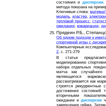
состояния и
дисперсии
.
метода показана на приме
Ключевые слова:
математ
модель
,
кластер
,
электрон
тепловой процесс
,
статис
ожидания
,
ковариации
,
ди
Прядеин Р.Б.,
Степанцо
Об одном подходе к ими
спортивной игры с дискр
Компьютерные исследовани
2
, с. 271-279
В статье предлагае
моделированию спортивно
набора отдельных поеди
матча как случайного
являющегося марковс
рассматривается как марк
строятся рекуррентные 
достижения состояний т
вторичными показателя
ожидание и
дисперсия
ч
завершения гейма. Затем