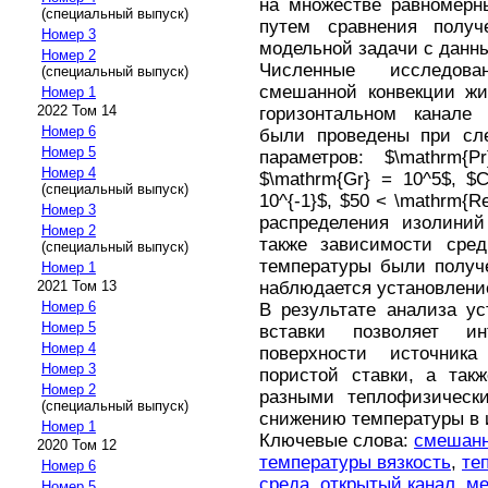
на множестве равномерн
(специальный выпуск)
путем сравнения получ
Номер 3
модельной задачи с данны
Номер 2
Численные исследова
(специальный выпуск)
смешанной конвекции жи
Номер 1
2022 Том 14
горизонтальном канале
Номер 6
были проведены при сл
Номер 5
параметров: $\mathrm{P
Номер 4
$\mathrm{Gr} = 10^5$, $C
(специальный выпуск)
10^{-1}$, $50 < \mathrm{Re
Номер 3
распределения изолиний
Номер 2
также зависимости сред
(специальный выпуск)
температуры были получ
Номер 1
наблюдается установление
2021 Том 13
Номер 6
В результате анализа ус
Номер 5
вставки позволяет и
Номер 4
поверхности источника
Номер 3
пористой ставки, а так
Номер 2
разными теплофизически
(специальный выпуск)
снижению температуры в 
Номер 1
Ключевые слова:
смешанн
2020 Том 12
температуры вязкость
,
те
Номер 6
среда
,
открытый канал
,
ме
Номер 5