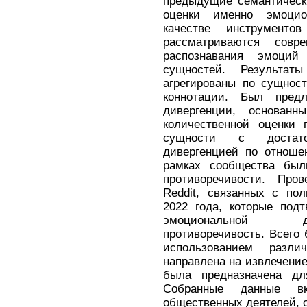
предыдущие семантическ
оценки именно эмоцио
качестве инструментов
рассматриваются сов
распознавания эмоций
сущностей. Результа
агрегированы по сущнос
коннотации. Был предл
дивергенции, основа
количественной оценки 
сущности с достато
дивергенцией по отноше
рамках сообщества был
противоречивости. Про
Reddit, связанных с по
2022 года, которые под
эмоциональной ди
противоречивость. Всего
использованием разл
направлена на извлечение
была предназначена дл
Собранные данные вк
общественных деятелей, о