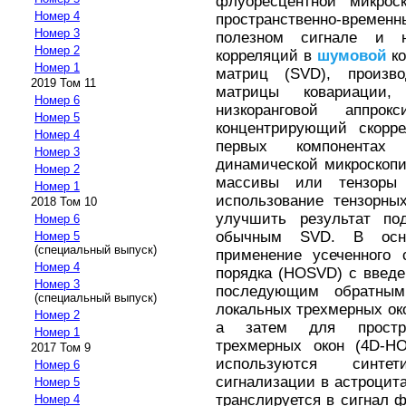
флуоресцентной микрос
Номер 4
пространственно-врем
Номер 3
полезном сигнале и н
Номер 2
корреляций в
шумовой
ко
Номер 1
матриц (SVD), произво
2019 Том 11
матрицы ковариации,
Номер 6
низкоранговой аппро
Номер 5
концентрирующий скорре
Номер 4
первых компонентах
Номер 3
динамической микроскоп
Номер 2
массивы или тензоры 
Номер 1
использование тензорны
2018 Том 10
улучшить результат п
Номер 6
обычным SVD. В осно
Номер 5
(специальный выпуск)
применение усеченного 
Номер 4
порядка (HOSVD) с введ
Номер 3
последующим обратным
(специальный выпуск)
локальных трехмерных ок
Номер 2
а затем для простра
Номер 1
трехмерных окон (4D-H
2017 Том 9
используются синте
Номер 6
сигнализации в астроцита
Номер 5
транслируется в сигнал ф
Номер 4