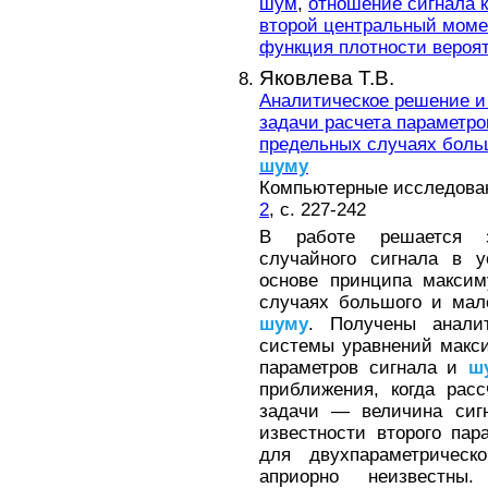
шум
,
отношение сигнала 
второй центральный моме
функция плотности вероя
Яковлева Т.В.
Аналитическое решение и
задачи расчета параметро
предельных случаях больш
шуму
Компьютерные исследовани
2
, с. 227-242
В работе решается з
случайного сигнала в у
основе принципа максим
случаях большого и мал
шуму
. Получены анали
системы уравнений макс
параметров сигнала и
ш
приближения, когда рас
задачи — величина сигн
известности второго па
для двухпараметрическ
априорно неизвестны.