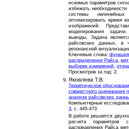
искомых параметров сигн
избежать необходимости 
системы нелинейн
оптимизировать время к
изображений. Представ
моделирования задачи,
выводы. Задача являетс
райсовских данных, в ч
резонансной визуализаци
Ключевые слова:
функция
распределение Райса
,
мет
выборки измерений
,
отно
Просмотров за год: 2.
Яковлева Т.В.
Теоретическое обоснован
совместного оценивания 
анализе райсовских данн
Компьютерные исследовани
3
, с. 445-473
В работе решается двухп
расчета параметров
распределения Райса мет