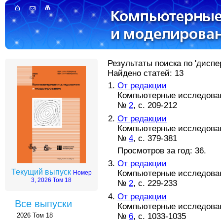
Результаты поиска по 'диспе
Найдено статей: 13
От редакции
Компьютерные исследовани
№
2
, с. 209-212
От редакции
Компьютерные исследовани
№
4
, с. 379-381
Просмотров за год: 36.
От редакции
Текущий выпуск
Компьютерные исследовани
Номер
3, 2026 Том 18
№
2
, с. 229-233
От редакции
Все выпуски
Компьютерные исследовани
№
6
, с. 1033-1035
2026 Том 18