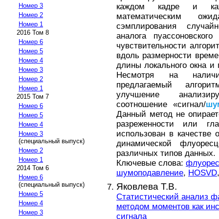
каждом кадре и ка
Номер 3
Номер 2
математическим о
Номер 1
сэмплирования случай
2016 Том 8
аналога пуассоновского
Номер 6
чувствительности алгори
Номер 5
вдоль размерности времен
Номер 4
длины локального окна и
Номер 3
Несмотря на налич
Номер 2
предлагаемый алгорит
Номер 1
улучшение анализир
2015 Том 7
соотношение «сигнал/
шу
Номер 6
Данный метод не опирает
Номер 5
разреженности или гл
Номер 4
использован в качестве 
Номер 3
(специальный выпуск)
динамической флуорес
Номер 2
различных типов данных.
Номер 1
Ключевые слова:
флуорес
2014 Том 6
шумоподавление
,
HOSVD
Номер 6
(специальный выпуск)
Яковлева Т.В.
Номер 5
Статистический анализ ф
Номер 4
методом моментов как ин
Номер 3
сигнала