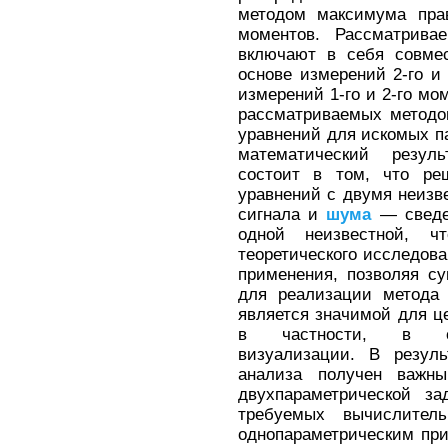
методом максимума пра
моментов. Рассматрива
включают в себя совме
основе измерений 2-го и
измерений 1-го и 2-го мо
рассматриваемых методо
уравнений для искомых п
математический резуль
состоит в том, что ре
уравнений с двумя неиз
сигнала и
шума
— сведен
одной неизвестной, 
теоретического исследован
применения, позволяя с
для реализации метода 
является значимой для ц
в частности, в сис
визуализации. В резуль
анализа получен важны
двухпараметрической з
требуемых вычислител
однопараметрическим пр