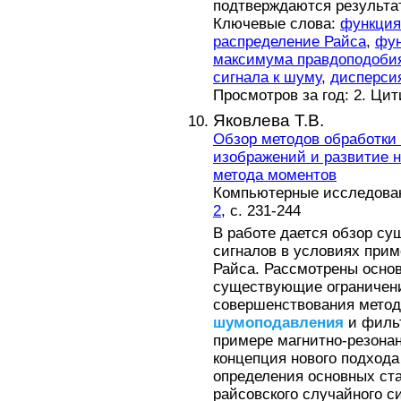
подтверждаются результа
Ключевые слова:
функция
распределение Райса
,
фун
максимума правдоподоби
сигнала к шуму
,
дисперси
Просмотров за год: 2. Ци
Яковлева Т.В.
Обзор методов обработки
изображений и развитие н
метода моментов
Компьютерные исследовани
2
, с. 231-244
В работе дается обзор с
сигналов в условиях при
Райса. Рассмотрены осно
существующие ограничен
совершенствования метод
шумоподавления
и фильт
примере магнитно-резона
концепция нового подхода
определения основных ст
райсовского случайного с