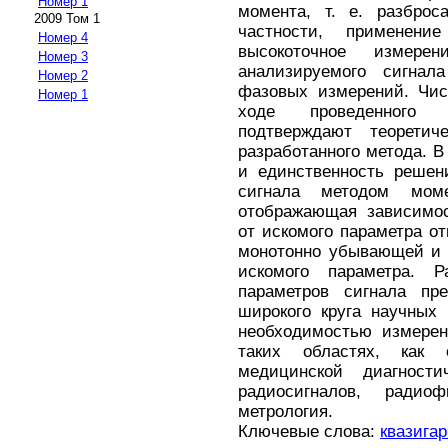
Номер 1
момента, т. е. разбро
2009 Том 1
частности, применени
Номер 4
высокоточное измерен
Номер 3
анализируемого сигнал
Номер 2
фазовых измерений. Чис
Номер 1
ходе проведенного к
подтверждают теорети
разработанного метода. 
и единственность решен
сигнала методом моме
отображающая зависимос
от искомого параметра о
монотонно убывающей и 
искомого параметра. Р
параметров сигнала пр
широкого круга научных
необходимостью измерен
таких областях, как
медицинской диагности
радиосигналов, радиоф
метрология.
Ключевые слова:
квазига