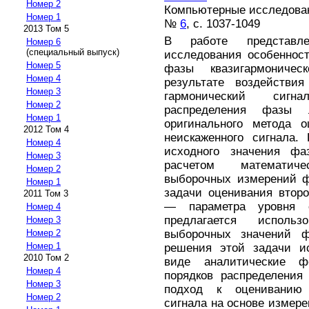
Номер 2
Компьютерные исследовани
Номер 1
№
6
, с. 1037-1049
2013 Том 5
В работе представле
Номер 6
(специальный выпуск)
исследования особенност
Номер 5
фазы квазигармоничес
Номер 4
результате воздействи
Номер 3
гармонический сигн
Номер 2
распределения фазы 
Номер 1
оригинального метода о
2012 Том 4
неискаженного сигнала.
Номер 4
исходного значения ф
Номер 3
расчетом математиче
Номер 2
выборочных измерений ф
Номер 1
задачи оценивания втор
2011 Том 3
— параметра уровня 
Номер 4
предлагается исполь
Номер 3
выборочных значений ф
Номер 2
Номер 1
решения этой задачи и
2010 Том 2
виде аналитические 
Номер 4
порядков распределения
Номер 3
подход к оцениванию п
Номер 2
сигнала на основе измере