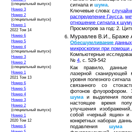
(специальный выпуск)
сигнала и
шума
.
Номер 3
Ключевые слова:
случайн
Номер 2
распределение Гаусса
,
ме
(специальный выпуск)
отношение сигнала к шум
Номер 1
Просмотров за год: 2. Ци
2022 Том 14
Муравлев В.И.,
Браже А
Номер 6
Номер 5
Обесшумливание
данных
Номер 4
микроскопии при помощи
(специальный выпуск)
Компьютерные исследовани
Номер 3
№
4
, с. 529-542
Номер 2
(специальный выпуск)
Как правило, данные 
Номер 1
лазерной сканирующей м
2021 Том 13
уровня полезного сигнала
Номер 6
связанного со стохаст
Номер 5
фотонов флуорофором. Э
Номер 4
шума
и выделения полез
Номер 3
настоящее время попу
Номер 2
улучшения изображений,
(специальный выпуск)
собой «черный ящик» и 
Номер 1
конкретных наборах данны
2020 Том 12
подавления
шума
дл
Номер 6
Номер 5