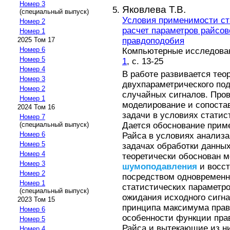
Номер 3
Яковлева Т.В.
(специальный выпуск)
Условия применимости ст
Номер 2
расчет параметров райсо
Номер 1
правдоподобия
2025 Том 17
Номер 6
Компьютерные исследовани
Номер 5
1
, с. 13-25
Номер 4
В работе развивается теор
Номер 3
двухпараметрического под
Номер 2
случайных сигналов. Про
Номер 1
моделирование и сопоста
2024 Том 16
задачи в условиях статис
Номер 7
Дается обоснование прим
(специальный выпуск)
Номер 6
Райса в условиях анализ
Номер 5
задачах обработки данных
Номер 4
теоретически обоснован 
Номер 3
шумоподавления
и восст
Номер 2
посредством одновременн
Номер 1
статистических параметр
(специальный выпуск)
ожидания исходного сигн
2023 Том 15
принципа максимума пра
Номер 6
особенности функции пра
Номер 5
Райса и вытекающие из н
Номер 4