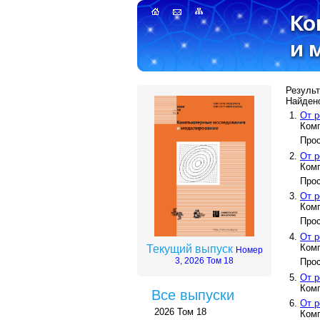
Результ
Найдено
От р
Ком
Прос
От р
Ком
Прос
От р
Ком
Прос
От р
Ком
Текущий выпуск
Номер
3, 2026 Том 18
Прос
От р
Ком
Все выпуски
От р
2026 Том 18
Ком