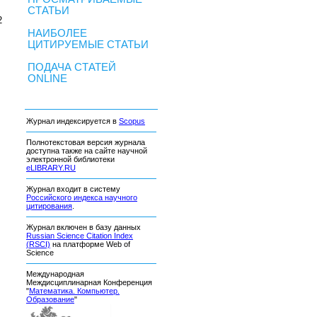
СТАТЬИ
2
НАИБОЛЕЕ
ЦИТИРУЕМЫЕ СТАТЬИ
ПОДАЧА СТАТЕЙ
ONLINE
Журнал индексируется в
Scopus
Полнотекстовая версия журнала
доступна также на сайте научной
электронной библиотеки
eLIBRARY.RU
Журнал входит в систему
Российского индекса научного
цитирования
.
Журнал включен в базу данных
Russian Science Citation Index
(RSCI)
на платформе Web of
Science
Международная
Междисциплинарная Конференция
"
Математика. Компьютер.
Образование
"