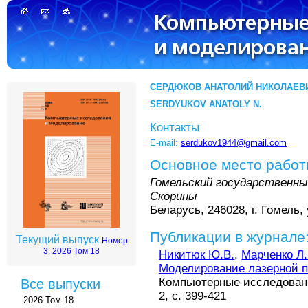
СЕРДЮКОВ АНАТОЛИЙ НИКОЛАЕВ
SERDYUKOV ANATOLY N.
Контакты
E-mail:
serdukov1944@gmail.com
Основное место рабо
Гомельский государственн
Скорины
Беларусь, 246028, г. Гомель, 
Публикации в журнале
Текущий выпуск
Номер
3, 2026 Том 18
Никитюк Ю.В.
,
Марченко Л.
Моделирование лазерной п
Компьютерные исследовани
Все выпуски
2, с. 399-421
2026 Том 18