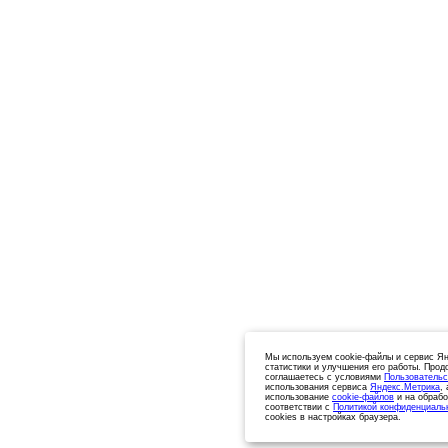
Мы используем cookie-файлы и сервис Ян
статистики и улучшения его работы. Прод
соглашаетесь с условиями
Пользовательс
использования сервиса
Яндекс.Метрика
,
использование
cookie-файлов
и на обрабо
соответствии с
Политикой конфиденциаль
cookies в настройках браузера.