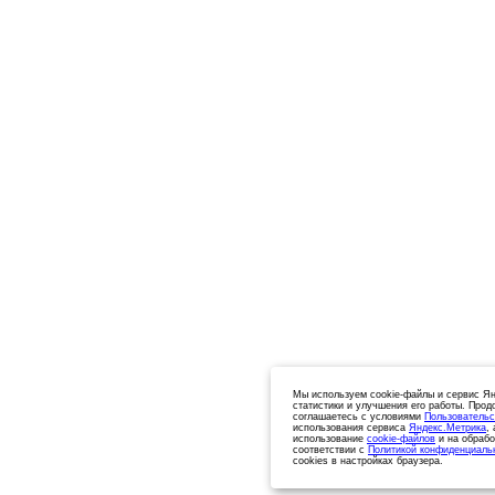
Мы используем cookie-файлы и сервис Ян
статистики и улучшения его работы. Прод
соглашаетесь с условиями
Пользовательс
использования сервиса
Яндекс.Метрика
,
использование
cookie-файлов
и на обрабо
соответствии с
Политикой конфиденциаль
cookies в настройках браузера.