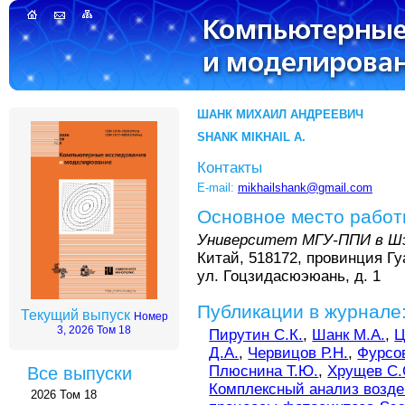
ШАНК МИХАИЛ АНДРЕЕВИЧ
SHANK MIKHAIL A.
Контакты
E-mail:
mikhailshank@gmail.com
Основное место рабо
Университет МГУ-ППИ в Ш
Китай, 518172, провинция Гу
ул. Гоцзидасюэюань, д. 1
Публикации в журнале
Текущий выпуск
Номер
3, 2026 Том 18
Пирутин С.К.
,
Шанк М.А.
,
Ц
Д.А.
,
Червицов Р.Н.
,
Фурсов
Плюснина Т.Ю.
,
Хрущев С.
Все выпуски
Комплексный анализ возде
2026 Том 18