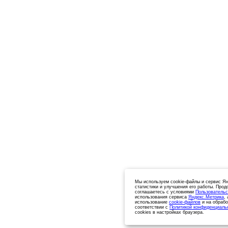
Мы используем cookie-файлы и сервис Ян
статистики и улучшения его работы. Прод
соглашаетесь с условиями
Пользовательс
использования сервиса
Яндекс.Метрика
,
использование
cookie-файлов
и на обрабо
соответствии с
Политикой конфиденциаль
cookies в настройках браузера.