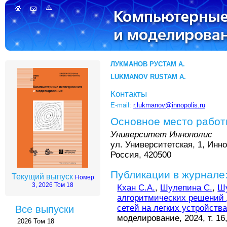
ЛУКМАНОВ РУСТАМ А.
LUKMANOV RUSTAM A.
Контакты
E-mail:
r.lukmanov@innopolis.ru
Основное место рабо
Университет Иннополис
ул. Университетская, 1, Инн
Россия, 420500
Публикации в журнале
Текущий выпуск
Номер
3, 2026 Том 18
Кхан С.А.
,
Шулепина С.
,
Ш
алгоритмических решений 
сетей на легких устройств
Все выпуски
моделирование, 2024, т. 16
2026 Том 18