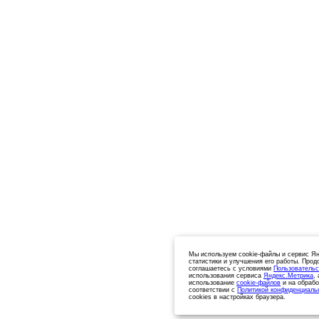
Мы используем cookie-файлы и сервис Ян
статистики и улучшения его работы. Прод
соглашаетесь с условиями
Пользовательс
использования сервиса
Яндекс.Метрика
,
использование
cookie-файлов
и на обрабо
соответствии с
Политикой конфиденциаль
cookies в настройках браузера.