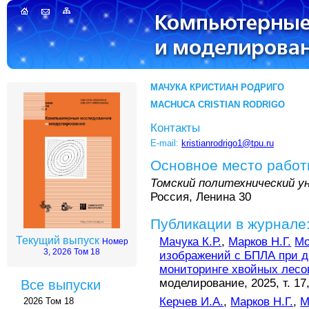
МАЧУКА КРИСТИАН РОДРИГО
MACHUCA CRISTIAN RODRIGO
Контакты
E-mail:
kristianrodrigo1@tpu.ru
Основное место рабо
Томский политехнический 
Россия, Ленина 30
Публикации в журнале
Текущий выпуск
Мачука К.Р.
,
Марков Н.Г.
Мо
Номер
3, 2026 Том 18
изображений с БПЛА при д
мониторинге хвойных лесо
моделирование, 2025, т. 17,
Все выпуски
Керчев И.А.
,
Марков Н.Г.
,
М
2026 Том 18