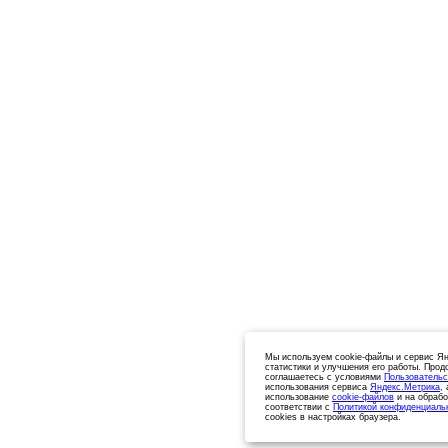
Мы используем cookie-файлы и сервис Ян
статистики и улучшения его работы. Прод
соглашаетесь с условиями
Пользовательс
использования сервиса
Яндекс.Метрика
,
использование
cookie-файлов
и на обрабо
соответствии с
Политикой конфиденциаль
cookies в настройках браузера.