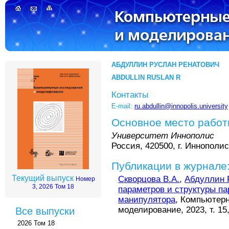
АБДУЛЛИН РУСЛАН РЕНАТОВИЧ
ABDULLIN RUSLAN R
Контакты
E-mail:
ru.abdullin@innopolis.university
Основное место рабо
Университет Иннополис
Россия, 420500, г. Иннополис
Публикации в журнале
Текущий выпуск
Скворцова В.А.
,
Абдуллин Р
Номер
3, 2026 Том 18
параметров и структуры п
манипулятора
, Компьютер
моделирование, 2023, т. 15
Все выпуски
2026 Том 18