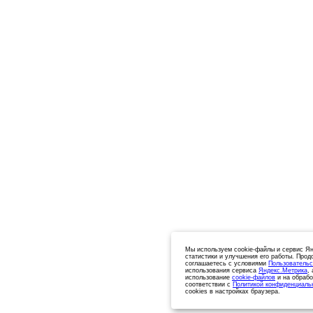
Мы используем cookie-файлы и сервис Ян
статистики и улучшения его работы. Прод
соглашаетесь с условиями
Пользовательс
использования сервиса
Яндекс.Метрика
,
использование
cookie-файлов
и на обрабо
соответствии с
Политикой конфиденциаль
cookies в настройках браузера.