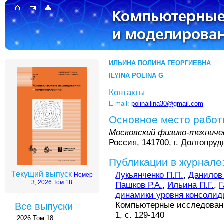
ИЛЬИНА ПОЛИНА ГЕОРГИЕВНА
ILYINA POLINA G
Контакты
E-mail:
polinailina30@gmail.com
Основное место рабо
Московский физико-технич
Россия, 141700, г. Долгопруд
Публикации в журнале
Текущий выпуск
Лукьянченко П.П.
,
Данилов
Номер
3, 2026 Том 18
Пашков Р.А.
,
Ильина П.Г.
,
Г
динамики уровня консолид
Компьютерные исследовани
Все выпуски
1, с. 129-140
2026 Том 18