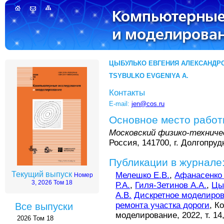
ЦЫБУЛЬКО ЕВГЕНИЯ АЛЕКСАНДР
TSYBULKO EVGENIYA A.
Контакты
E-mail:
jen@cos.ru
Основное место рабо
Московский физико-технич
Россия, 141700, г. Долгопруд
Публикации в журнале
Текущий выпуск
Мелешко Е.В.
,
Афанасенко 
Номер
3, 2026 Том 18
Р.А.
,
Гиля-Зетинов А.А.
,
Цы
А.В.
Дискретное моделиров
ремонта участка дороги
, К
Все выпуски
моделирование, 2022, т. 14
2026 Том 18