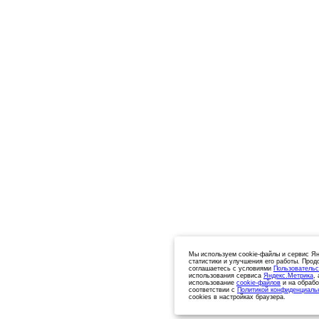
Мы используем cookie-файлы и сервис Ян
статистики и улучшения его работы. Прод
соглашаетесь с условиями
Пользовательс
использования сервиса
Яндекс.Метрика
,
использование
cookie-файлов
и на обрабо
соответствии с
Политикой конфиденциаль
cookies в настройках браузера.