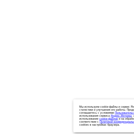
Мы используем cookie-файлы и сервис Ян
статистики и улучшения его работы. Прод
соглашаетесь с условиями
Пользовательс
использования сервиса
Яндекс.Метрика
,
использование
cookie-файлов
и на обрабо
соответствии с
Политикой конфиденциаль
cookies в настройках браузера.