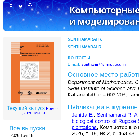
SENTHAMARAI R.
SENTHAMARAI R.
Контакты
E-mail:
senthamr@srmist.edu.in
Основное место рабо
Department of Mathematics, Co
SRM Institute of Science and 
Kattankulathur – 603 203, Tami
Публикации в журнале
Текущий выпуск
Номер
3, 2026 Том 18
Jenitta E.
,
Senthamarai R.
A 
biological control of Rugose 
plantations
, Компьютерные 
Все выпуски
2026, т. 18, № 2, с. 463-481
2026 Том 18