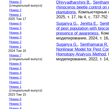
Dhivyadharshini B.
,
Sentham
Номер 3
(специальный выпуск)
rhinoceros beetle control on
Номер 2
plantations
, Компьютерные 
Номер 1
2025, т. 17, № 4, с. 737-752
2025 Том 17
Suganya G.
,
Jenitta E.
,
Sent
Номер 6
of pest population with biocon
Номер 5
presence of awareness
, Ко
Номер 4
Номер 3
моделирование, 2024, т. 16,
Номер 2
Suganya G.
,
Senthamarai R.
Номер 1
Nonlinear Model for Pest Con
2024 Том 16
Homotopy Analysis Method
,
Номер 7
моделирование, 2022, т. 14,
(специальный выпуск)
Номер 6
Номер 5
Номер 4
Номер 3
Номер 2
Номер 1
(специальный выпуск)
2023 Том 15
Номер 6
Номер 5
Номер 4