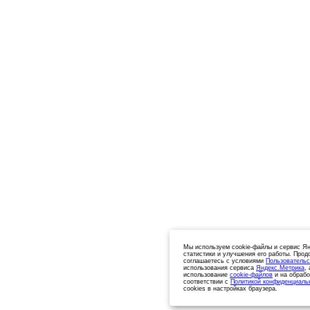
Мы используем cookie-файлы и сервис Ян
статистики и улучшения его работы. Прод
соглашаетесь с условиями
Пользовательс
использования сервиса
Яндекс.Метрика
,
использование
cookie-файлов
и на обрабо
соответствии с
Политикой конфиденциаль
cookies в настройках браузера.