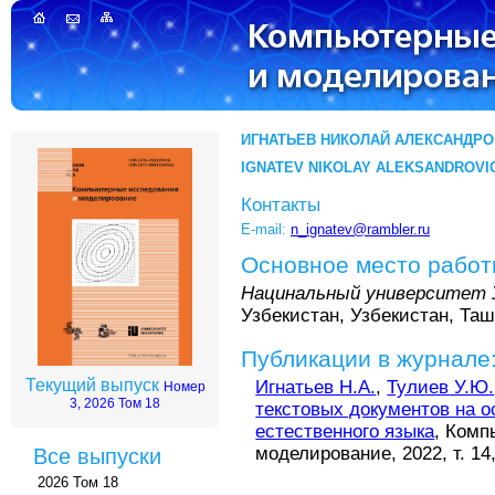
ИГНАТЬЕВ НИКОЛАЙ АЛЕКСАНДР
IGNATEV NIKOLAY ALEKSANDROVI
Контакты
E-mail:
n_ignatev@rambler.ru
Основное место рабо
Нацинальный университет 
Узбекистан, Узбекистан, Таш
Публикации в журнале
Текущий выпуск
Игнатьев Н.А.
,
Тулиев У.Ю.
Номер
3, 2026 Том 18
текстовых документов на о
естественного языка
, Комп
моделирование, 2022, т. 14,
Все выпуски
2026 Том 18