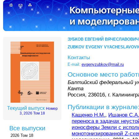
ЗУБКОВ ЕВГЕНИЙ ВЯЧЕСЛАВОВИЧ
ZUBKOV EVGENY VYACHESLAVOVI
Контакты
E-mail:
evgenyzubkov@mail.ru
Основное место рабо
Балтийский федеральный у
Канта
Россия, 236016, г. Калинингр
Публикации в журнале
Текущий выпуск
Номер
3, 2026 Том 18
Кащенко Н.М.
,
Ишанов С.А
переноса в задачах неуст
ионосферы Земли с испол
Все выпуски
монотонизированной Z-сх
2026 Том 18