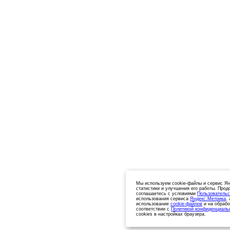
Мы используем cookie-файлы и сервис Ян
статистики и улучшения его работы. Прод
соглашаетесь с условиями
Пользовательс
использования сервиса
Яндекс.Метрика
,
использование
cookie-файлов
и на обрабо
соответствии с
Политикой конфиденциаль
cookies в настройках браузера.