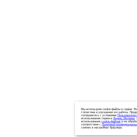
Мы используем cookie-файлы и сервис Ян
статистики и улучшения его работы. Прод
соглашаетесь с условиями
Пользовательс
использования сервиса
Яндекс.Метрика
,
использование
cookie-файлов
и на обрабо
соответствии с
Политикой конфиденциаль
cookies в настройках браузера.