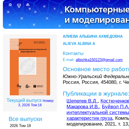
АЛИЕВА АЛЬБИНА АХМЕДОВНА
ALIEVA ALBINA A
Контакты
E-mail:
albishka150123@gmail.com
Основное место рабо
Южно-Уральский Федеральн
Россия, Россия, 454080, г. Че
Публикации в журнале
Текущий выпуск
Шепелев В.Д.
,
Костюченков
Номер
3, 2026 Том 18
Макарова И.В.
,
Буйвол П.А
интеллектуальной системы
характеристик груза
, Комп
Все выпуски
моделирование, 2021, т. 13,
2026 Том 18