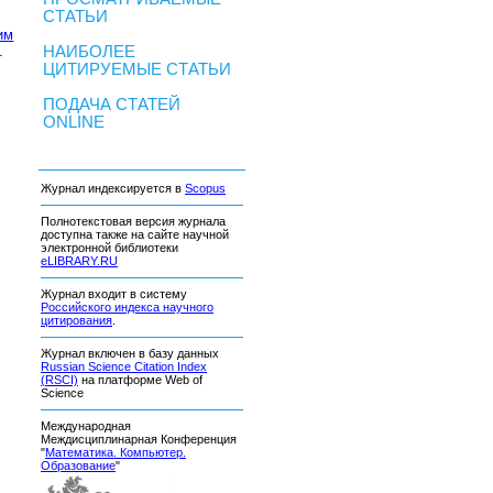
СТАТЬИ
им
.
НАИБОЛЕЕ
ЦИТИРУЕМЫЕ СТАТЬИ
ПОДАЧА СТАТЕЙ
ONLINE
Журнал индексируется в
Scopus
Полнотекстовая версия журнала
доступна также на сайте научной
электронной библиотеки
eLIBRARY.RU
Журнал входит в систему
Российского индекса научного
цитирования
.
Журнал включен в базу данных
Russian Science Citation Index
(RSCI)
на платформе Web of
Science
Международная
Междисциплинарная Конференция
"
Математика. Компьютер.
Образование
"