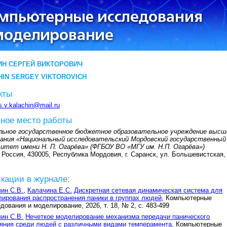
ИН СЕРГЕЙ ВИКТОРОВИЧ
HIN SERGEY VIKTOROVICH
кты
s.v.kalachin@mail.ru
ное место работы
льное государственное бюджетное образовательное учреждение высш
вания «Национальный исследовательский Мордовский государственный
итет имени Н. П. Огарёва» (ФГБОУ ВО «МГУ им. Н.П. Огарёва»)
 Россия, 430005, Республика Мордовия, г. Саранск, ул. Большевистская,
кации в журнале:
ин С.В.
,
Калачина Е.С.
Дискретная сетевая динамическая система для
ирования распространения паники в группах людей
, Компьютерные
дования и моделирование, 2026, т. 18, № 2, с. 483-499
ин С.В.
Нечеткое моделирование механизма передачи панического
яния среди людей с различными видами темперамента
, Компьютерные