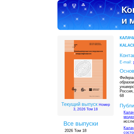
КАЛАЧ
KALAC
Конта
E-mail:
Основ
Федера
образо
универс
Россия,
68
Текущий выпуск
Номер
Публи
3, 2026 Том 18
Калач
модел
иссле
Все выпуски
Калач
2026 Том 18
состо