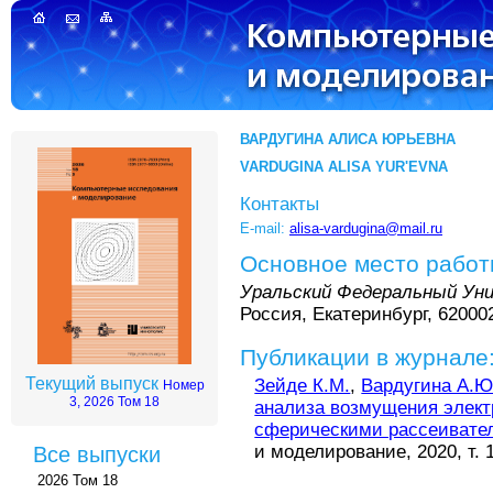
ВАРДУГИНА АЛИСА ЮРЬЕВНА
VARDUGINA ALISA YUR'EVNA
Контакты
E-mail:
alisa-vardugina@mail.ru
Основное место рабо
Уральский Федеральный Ун
Россия, Екатеринбург, 620002
Публикации в журнале
Текущий выпуск
Зейде К.М.
,
Вардугина А.Ю
Номер
3, 2026 Том 18
анализа возмущения элект
сферическими рассеивате
и моделирование, 2020, т. 1
Все выпуски
2026 Том 18