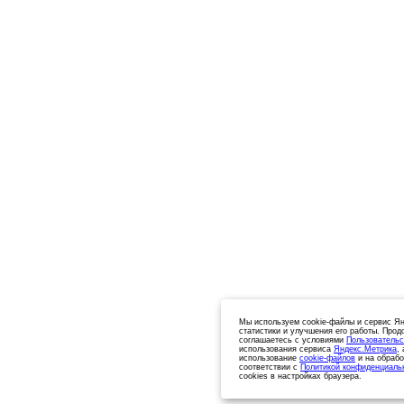
Мы используем cookie-файлы и сервис Ян
статистики и улучшения его работы. Прод
соглашаетесь с условиями
Пользовательс
использования сервиса
Яндекс.Метрика
,
использование
cookie-файлов
и на обрабо
соответствии с
Политикой конфиденциаль
cookies в настройках браузера.