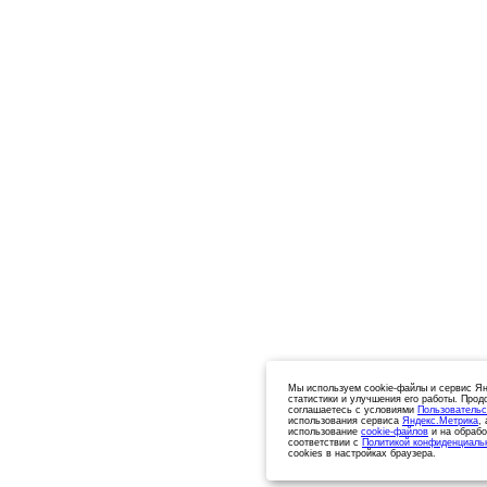
Мы используем cookie-файлы и сервис Ян
статистики и улучшения его работы. Прод
соглашаетесь с условиями
Пользовательс
использования сервиса
Яндекс.Метрика
,
использование
cookie-файлов
и на обрабо
соответствии с
Политикой конфиденциаль
cookies в настройках браузера.