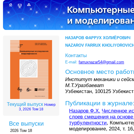
НАЗАРОВ ФАРРУХ ХОЛИЁРОВИЧ
NAZAROV FARRUX KHOLIYOROVIC
Контакты
E-mail:
farruxnazar54@gmail.com
Основное место рабо
Институт механики и сейс
М.Т.Уразбаеват
Узбекистан, 100125 Узбекиста
Публикации в журнале
Текущий выпуск
Номер
3, 2026 Том 18
Назаров Ф.Х.
Численное и
слоев смешения на основе
турбулентности
, Компьюте
Все выпуски
моделирование, 2024, т. 16,
2026 Том 18