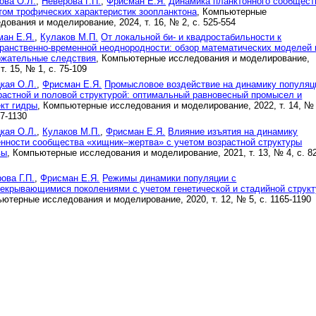
ова О.Л.
,
Неверова Г.П.
,
Фрисман Е.Я.
Динамика планктонного сообщест
том трофических характеристик зоопланктона
, Компьютерные
дования и моделирование, 2024, т. 16, № 2, с. 525-554
ман Е.Я.
,
Кулаков М.П.
От локальной би- и квадростабильности к
ранственно-временной неоднородности: обзор математических моделей 
ржательные следствия
, Компьютерные исследования и моделирование,
 т. 15, № 1, с. 75-109
кая О.Л.
,
Фрисман Е.Я.
Промысловое воздействие на динамику популяц
растной и половой структурой: оптимальный равновесный промысел и
кт гидры
, Компьютерные исследования и моделирование, 2022, т. 14, № 
07-1130
кая О.Л.
,
Кулаков М.П.
,
Фрисман Е.Я.
Влияние изъятия на динамику
нности сообщества «хищник–жертва» с учетом возрастной структуры
вы
, Компьютерные исследования и моделирование, 2021, т. 13, № 4, с. 8
ова Г.П.
,
Фрисман Е.Я.
Режимы динамики популяции с
екрывающимися поколениями с учетом генетической и стадийной структ
ютерные исследования и моделирование, 2020, т. 12, № 5, с. 1165-1190