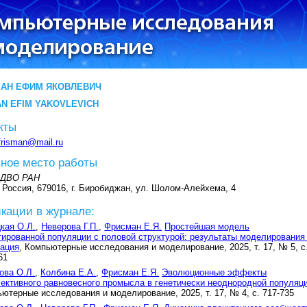
АН ЕФИМ ЯКОВЛЕВИЧ
N EFIM YAKOVLEVICH
кты
frisman@mail.ru
ное место работы
 ДВО РАН
 Россия, 679016, г. Биробиджан, ул. Шолом-Алейхема, 4
кации в журнале:
кая О.Л.
,
Неверова Г.П.
,
Фрисман Е.Я.
Простейшая модель
ированной популяции с половой структурой: результаты моделирования
бация
, Компьютерные исследования и моделирование, 2025, т. 17, № 5, с
61
ова О.Л.
,
Колбина Е.А.
,
Фрисман Е.Я.
Эволюционные эффекты
ективного равновесного промысла в генетически неоднородной популяц
ютерные исследования и моделирование, 2025, т. 17, № 4, с. 717-735