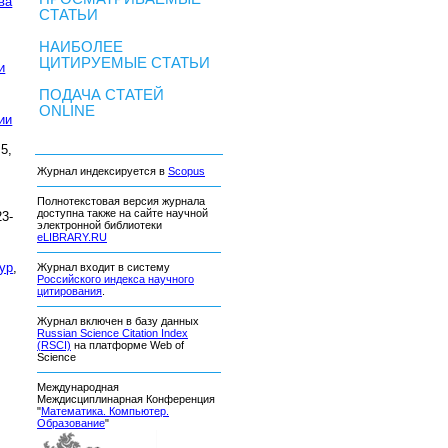
ва
СТАТЬИ
НАИБОЛЕЕ
ЦИТИРУЕМЫЕ СТАТЬИ
и
ПОДАЧА СТАТЕЙ
ONLINE
ии
5,
Журнал индексируется в
Scopus
Полнотекстовая версия журнала
доступна также на сайте научной
23-
электронной библиотеки
eLIBRARY.RU
ур
,
Журнал входит в систему
Российского индекса научного
цитирования
.
Журнал включен в базу данных
Russian Science Citation Index
(RSCI)
на платформе Web of
Science
Международная
Междисциплинарная Конференция
"
Математика. Компьютер.
Образование
"