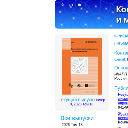
ФРИСМ
FRISMA
Конта
E-mail:
Основ
ИКАРП
Россия,
Публи
Ревуц
лимит
Текущий выпуск
Номер
апро
3, 2026 Том 18
941-9
Ждан
Все выпуски
несел
Компь
2026 Том 18