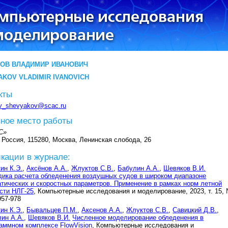
ОВ ВЛАДИМИР ИВАНОВИЧ
KOV VLADIMIR IVANOVICH
кты
v_shevyakov@scac.ru
ное место работы
С»
 Россия, 115280, Москва, Ленинская слобода, 26
кации в журнале:
ин К.Э.
,
Аксёнов А.А.
,
Жлуктов С.В.
,
Бабулин А.А.
,
Шевяков В.И.
ика расчета обледенения воздушных судов в широком диапазоне
тических и скоростных параметров. Применение в рамках норм летной
сти НЛГ-25
, Компьютерные исследования и моделирование, 2023, т. 15,
 957-978
ин К.Э.
,
Бывальцев П.М.
,
Аксенов А.А.
,
Жлуктов С.В.
,
Савицкий Д.В.
,
ин А.А.
,
Шевяков В.И.
Численное моделирование обледенения в
аммном комплексе FlowVision
, Компьютерные исследования и