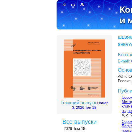
ШЕВЯК
SHEVYA
Конта
E-mail:
Основ
АО «ГС
Россия,
Публи
Сорок
Метод
Текущий выпуск
Номер
клима
3, 2026 Том 18
годно
4, с.
Все выпуски
Сорок
Бабул
2026 Том 18
прогр