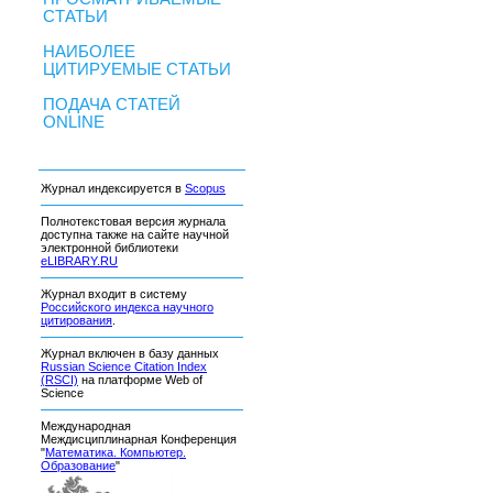
СТАТЬИ
НАИБОЛЕЕ
ЦИТИРУЕМЫЕ СТАТЬИ
ПОДАЧА СТАТЕЙ
ONLINE
Журнал индексируется в
Scopus
Полнотекстовая версия журнала
доступна также на сайте научной
электронной библиотеки
eLIBRARY.RU
Журнал входит в систему
Российского индекса научного
цитирования
.
Журнал включен в базу данных
Russian Science Citation Index
(RSCI)
на платформе Web of
Science
Международная
Междисциплинарная Конференция
"
Математика. Компьютер.
Образование
"