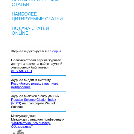
СТАТЬИ
НАИБОЛЕЕ
ЦИТИРУЕМЫЕ СТАТЬИ
ПОДАЧА СТАТЕЙ
ONLINE
Журнал индексируется в
Scopus
Полнотекстовая версия журнала
доступна также на сайте научной
электронной библиотеки
eLIBRARY.RU
Журнал входит в систему
Российского индекса научного
цитирования
.
Журнал включен в базу данных
Russian Science Citation Index
(RSCI)
на платформе Web of
Science
Международная
Междисциплинарная Конференция
"
Математика. Компьютер.
Образование
"