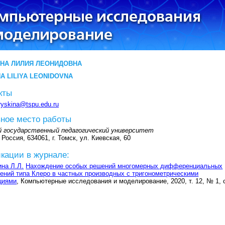
НА ЛИЛИЯ ЛЕОНИДОВНА
A LILIYA LEONIDOVNA
кты
ryskina@tspu.edu.ru
ное место работы
й государственный педагогический университет
 Россия, 634061, г. Томск, ул. Киевская, 60
кации в журнале:
на Л.Л.
Нахождение особых решений многомерных дифференциальных
ений типа Клеро в частных производных с тригонометрическими
циями
, Компьютерные исследования и моделирование, 2020, т. 12, № 1, 