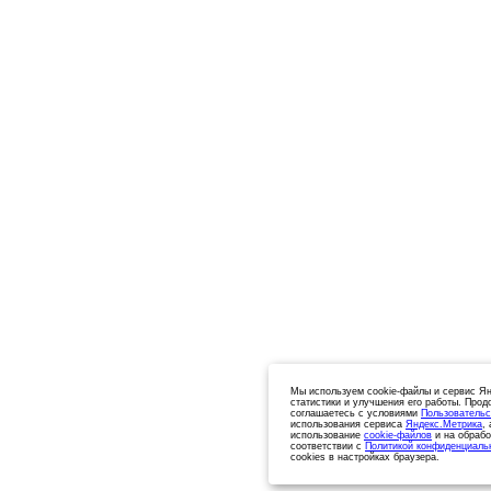
Мы используем cookie-файлы и сервис Ян
статистики и улучшения его работы. Прод
соглашаетесь с условиями
Пользовательс
использования сервиса
Яндекс.Метрика
,
использование
cookie-файлов
и на обрабо
соответствии с
Политикой конфиденциаль
cookies в настройках браузера.