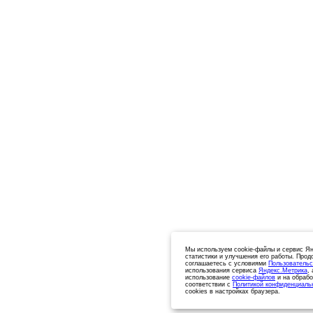
Мы используем cookie-файлы и сервис Ян
статистики и улучшения его работы. Прод
соглашаетесь с условиями
Пользовательс
использования сервиса
Яндекс.Метрика
,
использование
cookie-файлов
и на обрабо
соответствии с
Политикой конфиденциаль
cookies в настройках браузера.