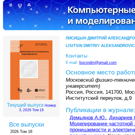
ЛИСИЦЫН ДМИТРИЙ АЛЕКСАНДР
LISITSIN DMITRIY ALEKSANDROVI
Контакты
E-mail:
lisicindm@gmail.com
Основное место рабо
Московский физико-технич
университет)
Россия, Россия, 141700, Мос
Институтcкий переулок, д.9
Текущий выпуск
Номер
Публикации в журнале
3, 2026 Том 18
Демьянов А.Ю.
,
Динариев 
Моделирование частотной 
Все выпуски
проницаемости и электри
2026 Том 18