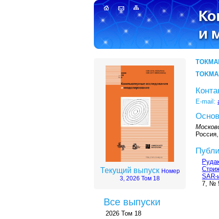
ТОКМА
TOKMA
Конта
E-mail:
Основ
Москов
Россия,
Публи
Рудак
Стриж
Текущий выпуск
Номер
SAR-
3, 2026 Том 18
7, № 
Все выпуски
2026 Том 18