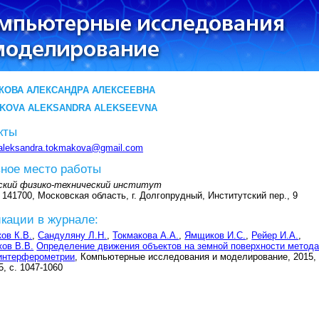
КОВА АЛЕКСАНДРА АЛЕКСЕЕВНА
KOVA ALEKSANDRA ALEKSEEVNA
кты
aleksandra.tokmakova@gmail.com
ное место работы
ский физико-технический институт
 141700, Московская облаcть, г. Долгопрудный, Институтский пер., 9
кации в журнале:
ов К.В.
,
Сандуляну Л.Н.
,
Токмакова А.А.
,
Ямщиков И.С.
,
Рейер И.А.
,
ов В.В.
Определение движения объектов на земной поверхности метод
интерферометрии
, Компьютерные исследования и моделирование, 2015, 
5, с. 1047-1060