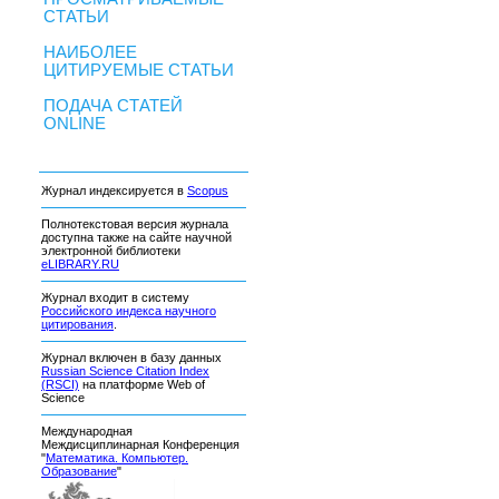
СТАТЬИ
НАИБОЛЕЕ
ЦИТИРУЕМЫЕ СТАТЬИ
ПОДАЧА СТАТЕЙ
ONLINE
Журнал индексируется в
Scopus
Полнотекстовая версия журнала
доступна также на сайте научной
электронной библиотеки
eLIBRARY.RU
Журнал входит в систему
Российского индекса научного
цитирования
.
Журнал включен в базу данных
Russian Science Citation Index
(RSCI)
на платформе Web of
Science
Международная
Междисциплинарная Конференция
"
Математика. Компьютер.
Образование
"