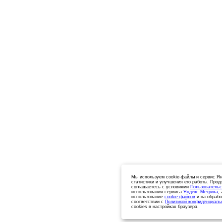
Мы используем cookie-файлы и сервис Ян
статистики и улучшения его работы. Прод
соглашаетесь с условиями
Пользовательс
использования сервиса
Яндекс.Метрика
,
использование
cookie-файлов
и на обрабо
соответствии с
Политикой конфиденциаль
cookies в настройках браузера.