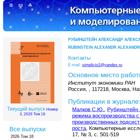
РУБИНШТЕЙН АЛЕКСАНДР АЛЕКС
RUBINSTEIN ALEXANDR ALEXANDR
Контакты
E-mail:
simplicio1@yandex.ru
Основное место рабо
Институт экономики РАН
Россия, , 117218, Москва, Н
Публикации в журнале
Текущий выпуск
Малков С.Ю.
,
Рубинштейн 
Номер
3, 2026 Том 18
режима воспроизводства 
производственных подсист
роста
, Компьютерные иссле
Все выпуски
17, № 3, с. 501-519
2026 Том 18