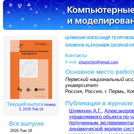
ШУМИХИН АЛЕКСАНДР ГЕОРГИЕВ
SHUMIXIN ALEKSANDR GEORGIEVI
Контакты
E-mail:
shumichin@gmail.com
Основное место рабо
Пермский национальный исс
университет
Россия, Россия, г. Пермь, К
Публикации в журнале
Текущий выпуск
Номер
3, 2026 Том 18
Шумихин А.Г.
,
Александров
управляемого объекта по ч
полученным экспериментал
Все выпуски
динамической модели сис
2026 Том 18