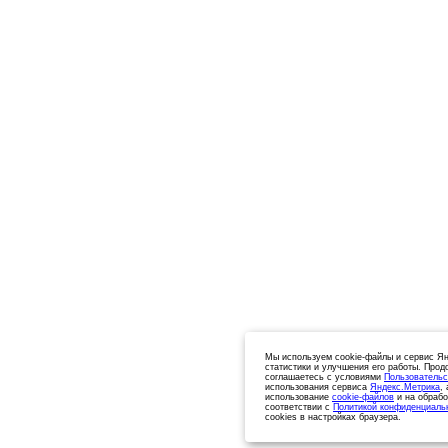
Мы используем cookie-файлы и сервис Ян
статистики и улучшения его работы. Прод
соглашаетесь с условиями
Пользовательс
использования сервиса
Яндекс.Метрика
,
использование
cookie-файлов
и на обрабо
соответствии с
Политикой конфиденциаль
cookies в настройках браузера.