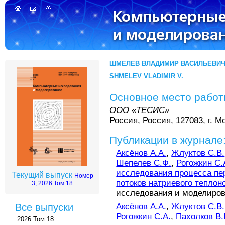
ШМЕЛЕВ ВЛАДИМИР ВАСИЛЬЕВИ
SHMELEV VLADIMIR V.
Основное место рабо
ООО «ТЕСИС»
Россия, Россия, 127083, г. М
Публикации в журнале
Аксёнов А.А.
,
Жлуктов С.В.
Шепелев С.Ф.
,
Рогожкин С.
исследования процесса п
Текущий выпуск
Номер
потоков натриевого теплон
3, 2026 Том 18
исследования и моделирован
Аксёнов А.А.
,
Жлуктов С.В.
Все выпуски
Рогожкин С.А.
,
Пахолков В.
2026 Том 18