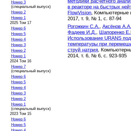
методики расчетного анал
Номер 3
в реакторе на быстрых ней
(специальный выпуск)
FlowVision
, Компьютерные 
Номер 2
Номер 1
2017, т. 9, № 1, с. 87-94
2025 Том 17
Рогожкин С.А.
,
Аксёнов А.А
Номер 6
Фадеев И.Д.
,
Шапоренко Е.
Номер 5
Использование URANS под
Номер 4
температуры при перемеш
Номер 3
струй натрия
, Компьютерн
Номер 2
2014, т. 6, № 6, с. 923-935
Номер 1
2024 Том 16
Номер 7
(специальный выпуск)
Номер 6
Номер 5
Номер 4
Номер 3
Номер 2
Номер 1
(специальный выпуск)
2023 Том 15
Номер 6
Номер 5
Номер 4