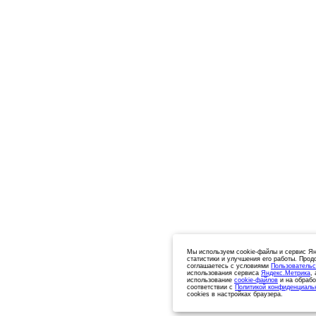
Мы используем cookie-файлы и сервис Ян
статистики и улучшения его работы. Прод
соглашаетесь с условиями
Пользовательс
использования сервиса
Яндекс.Метрика
,
использование
cookie-файлов
и на обрабо
соответствии с
Политикой конфиденциаль
cookies в настройках браузера.