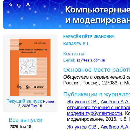
КАРАСЁВ ПЁТР ИВАНОВИЧ
KARASEV P. I.
Контакты
E-mail:
sz@tesis.com.ru
Основное место рабо
Общество с ограниченной
Россия, Россия, 127083, г. М
Публикации в журнале
Текущий выпуск
Жлуктов С.В.
,
Аксёнов А.А.
Номер
3, 2026 Том 18
отрывного течения с испо
модели турбулентности
, 
моделирование, 2016, т. 8, 
Все выпуски
Жлуктов С.В.
,
Аксёнов А.А.
2026 Том 18