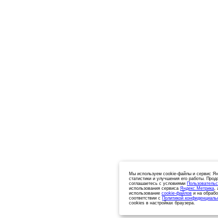
Мы используем cookie-файлы и сервис Ян
статистики и улучшения его работы. Прод
соглашаетесь с условиями
Пользовательс
использования сервиса
Яндекс.Метрика
,
использование
cookie-файлов
и на обрабо
соответствии с
Политикой конфиденциаль
cookies в настройках браузера.