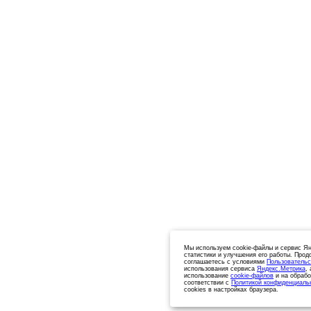
Мы используем cookie-файлы и сервис Ян
статистики и улучшения его работы. Прод
соглашаетесь с условиями
Пользовательс
использования сервиса
Яндекс.Метрика
,
использование
cookie-файлов
и на обрабо
соответствии с
Политикой конфиденциаль
cookies в настройках браузера.