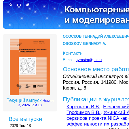
ОСОСКОВ ГЕННАДИЙ АЛЕКСЕЕВИ
OSOSKOV GENNADY A.
Контакты
E-mail:
symsim@jinr.ru
Основное место рабо
Объединенный институт яд
Россия, Россия, 141980, Моск
Кюри, д. 6
Публикации в журнале
Текущий выпуск
Номер
3, 2026 Том 18
Кореньков В.В.
,
Нечаевский
Трофимов В.В.
,
Ужинский А
сервисов проекта NICA ка
Все выпуски
эффективности их разрабо
2026 Том 18