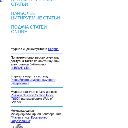
и
,
СТАТЬИ
НАИБОЛЕЕ
ЦИТИРУЕМЫЕ СТАТЬИ
ПОДАЧА СТАТЕЙ
ONLINE
Журнал индексируется в
Scopus
Полнотекстовая версия журнала
доступна также на сайте научной
электронной библиотеки
eLIBRARY.RU
Журнал входит в систему
Российского индекса научного
цитирования
.
Журнал включен в базу данных
Russian Science Citation Index
(RSCI)
на платформе Web of
Science
Международная
Междисциплинарная Конференция
"
Математика. Компьютер.
Образование
"