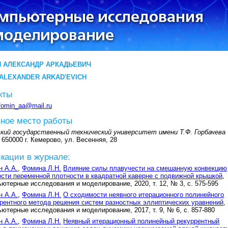
 АЛЕКСАНДР АРКАДЬЕВИЧ
 ALEXANDER ARKAD'EVICH
кты
fomin_aa@mail.ru
ное место работы
ский государственный технический университет имени Т.Ф. Горбачева
 650000 г. Кемерово, ул. Весенняя, 28
кации в журнале:
н А.А.
,
Фомина Л.Н.
Влияние силы плавучести на смешанную конвекцию
сти переменной плотности в квадратной каверне с подвижной крышкой
,
ютерные исследования и моделирование, 2020, т. 12, № 3, с. 575-595
н А.А.
,
Фомина Л.Н.
О сходимости неявного итерационного полинейного
рентного метода решения систем разностных эллиптических уравнений
,
ютерные исследования и моделирование, 2017, т. 9, № 6, с. 857-880
н А.А.
,
Фомина Л.Н.
Неявный итерационный полинейный рекуррентный