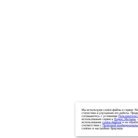
Мы используем cookie-файлы и сервис Ян
статистики и улучшения его работы. Прод
соглашаетесь с условиями
Пользовательс
использования сервиса
Яндекс.Метрика
,
использование
cookie-файлов
и на обрабо
соответствии с
Политикой конфиденциаль
cookies в настройках браузера.