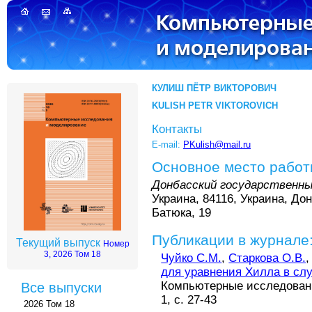
КУЛИШ ПЁТР ВИКТОРОВИЧ
KULISH PETR VIKTOROVICH
Контакты
E-mail:
PKulish@mail.ru
Основное место рабо
Донбасский государственны
Украина, 84116, Украина, Доне
Батюка, 19
Публикации в журнале
Текущий выпуск
Номер
3, 2026 Том 18
Чуйко С.М.
,
Старкова О.В.
для уравнения Хилла в слу
Компьютерные исследовани
Все выпуски
1, с. 27-43
2026 Том 18