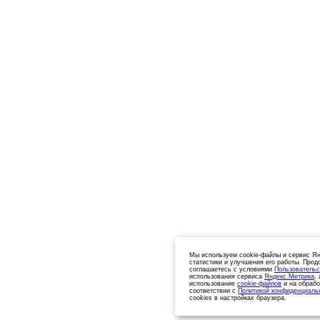
Мы используем cookie-файлы и сервис Ян
статистики и улучшения его работы. Прод
соглашаетесь с условиями
Пользовательс
использования сервиса
Яндекс.Метрика
,
использование
cookie-файлов
и на обрабо
соответствии с
Политикой конфиденциаль
cookies в настройках браузера.