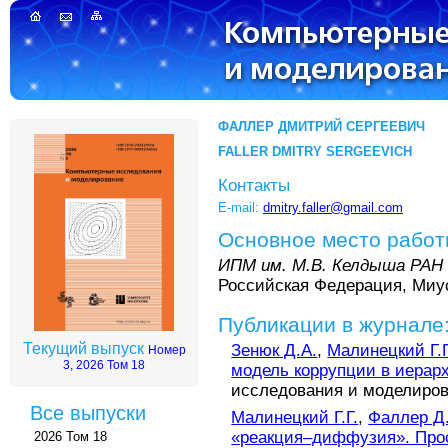
ФАЛЛЕР ДМИТРИЙ СЕРГЕЕВИЧ
FALLER DMITRY SERGEEVICH
Контакты
E-mail:
dmitry.faller@gmail.com
Основное место рабо
ИПМ им. М.В. Келдыша РАН
Российская Федерация, Миус
Публикации в журнале
Текущий выпуск
Зенюк Д.А.
,
Малинецкий Г.Г
Номер
3, 2026 Том 18
модель коррупции в иерар
исследования и моделирован
Все выпуски
Малинецкий Г.Г.
,
Фаллер Д
«реакция–диффузия». Про
2026 Том 18