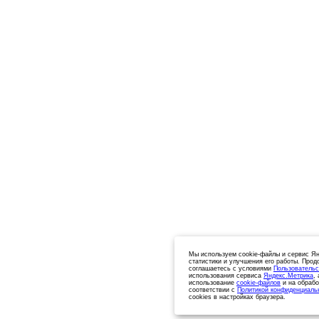
Мы используем cookie-файлы и сервис Ян
статистики и улучшения его работы. Прод
соглашаетесь с условиями
Пользовательс
использования сервиса
Яндекс.Метрика
,
использование
cookie-файлов
и на обрабо
соответствии с
Политикой конфиденциаль
cookies в настройках браузера.