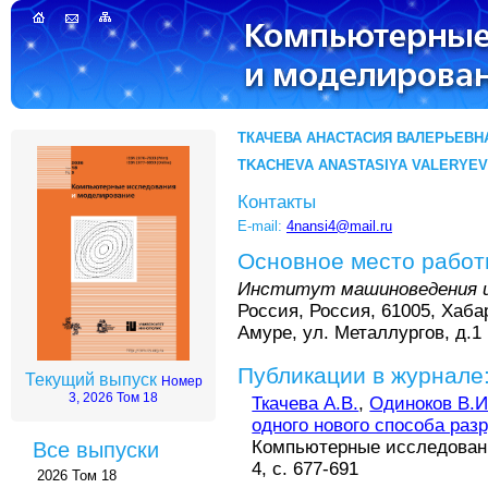
ТКАЧЕВА АНАСТАСИЯ ВАЛЕРЬЕВН
TKACHEVA ANASTASIYA VALERYE
Контакты
E-mail:
4nansi4@mail.ru
Основное место рабо
Институт машиноведения 
Россия, Россия, 61005, Хабар
Амуре, ул. Металлургов, д.1
Публикации в журнале
Текущий выпуск
Номер
3, 2026 Том 18
Ткачева А.В.
,
Одиноков В.И
одного нового способа раз
Компьютерные исследовани
Все выпуски
4, с. 677-691
2026 Том 18