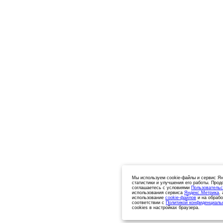
Мы используем cookie-файлы и сервис Ян
статистики и улучшения его работы. Прод
соглашаетесь с условиями
Пользовательс
использования сервиса
Яндекс.Метрика
,
использование
cookie-файлов
и на обрабо
соответствии с
Политикой конфиденциаль
cookies в настройках браузера.