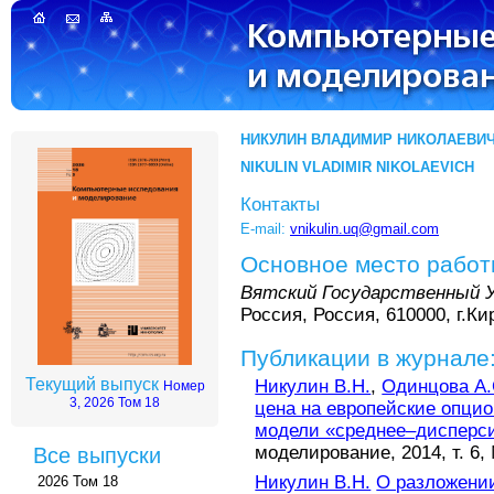
НИКУЛИН ВЛАДИМИР НИКОЛАЕВИ
NIKULIN VLADIMIR NIKOLAEVICH
Контакты
E-mail:
vnikulin.uq@gmail.com
Основное место рабо
Вятский Государственный 
Россия, Россия, 610000, г.Ки
Публикации в журнале
Текущий выпуск
Никулин В.Н.
,
Одинцова А.
Номер
3, 2026 Том 18
цена на европейские опцио
модели «среднее–дисперс
моделирование, 2014, т. 6, 
Все выпуски
Никулин В.Н.
О разложени
2026 Том 18