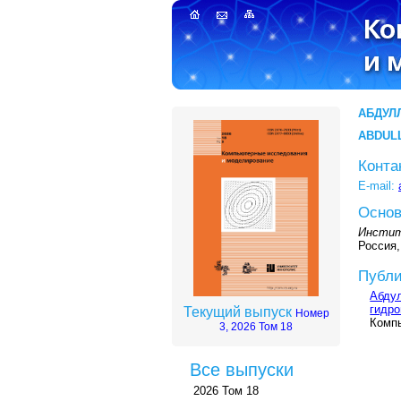
АБДУЛ
ABDUL
Конта
E-mail:
Основ
Инстит
Россия,
Публи
Абду
гидро
Текущий выпуск
Номер
Компь
3, 2026 Том 18
Все выпуски
2026 Том 18