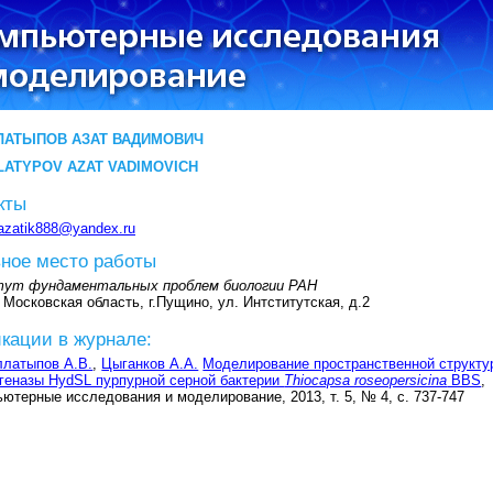
ЛАТЫПОВ АЗАТ ВАДИМОВИЧ
LATYPOV AZAT VADIMOVICH
кты
azatik888@yandex.ru
ное место работы
ут фундаментальных проблем биологии РАН
 Московская область, г.Пущино, ул. Интститутская, д.2
кации в журнале:
ллатыпов А.В.
,
Цыганков А.А.
Моделирование пространственной структу
геназы HydSL пурпурной серной бактерии
Thiocapsa roseopersicina
BBS
,
ютерные исследования и моделирование, 2013, т. 5, № 4, с. 737-747