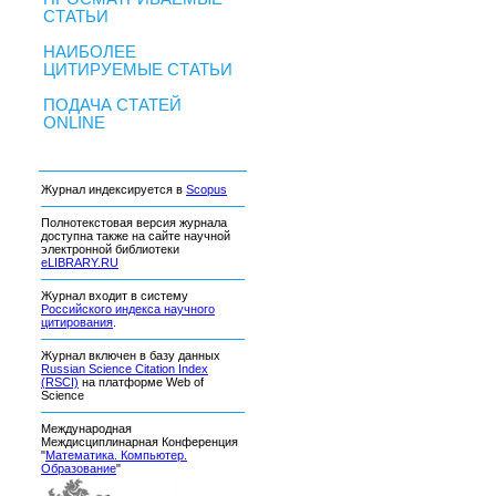
СТАТЬИ
НАИБОЛЕЕ
ЦИТИРУЕМЫЕ СТАТЬИ
ПОДАЧА СТАТЕЙ
ONLINE
Журнал индексируется в
Scopus
Полнотекстовая версия журнала
доступна также на сайте научной
электронной библиотеки
eLIBRARY.RU
Журнал входит в систему
Российского индекса научного
цитирования
.
Журнал включен в базу данных
Russian Science Citation Index
(RSCI)
на платформе Web of
Science
Международная
Междисциплинарная Конференция
"
Математика. Компьютер.
Образование
"