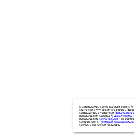
Мы используем cookie-файлы и сервис Ян
статистики и улучшения его работы. Прод
соглашаетесь с условиями
Пользовательс
использования сервиса
Яндекс.Метрика
,
использование
cookie-файлов
и на обрабо
соответствии с
Политикой конфиденциаль
cookies в настройках браузера.