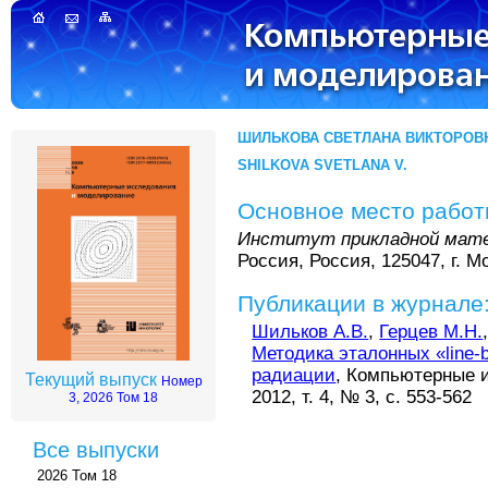
ШИЛЬКОВА СВЕТЛАНА ВИКТОРОВ
SHILKOVA SVETLANA V.
Основное место рабо
Институт прикладной мате
Россия, Россия, 125047, г. М
Публикации в журнале
Шильков А.В.
,
Герцев М.Н.
Методика эталонных «line-
радиации
, Компьютерные 
Текущий выпуск
Номер
2012, т. 4, № 3, с. 553-562
3, 2026 Том 18
Все выпуски
2026 Том 18