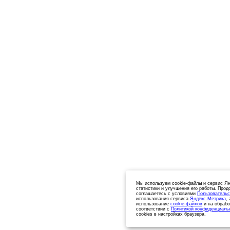
Мы используем cookie-файлы и сервис Ян
статистики и улучшения его работы. Прод
соглашаетесь с условиями
Пользовательс
использования сервиса
Яндекс.Метрика
,
использование
cookie-файлов
и на обрабо
соответствии с
Политикой конфиденциаль
cookies в настройках браузера.