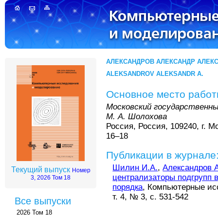
АЛЕКСАНДРОВ АЛЕКСАНДР АЛЕК
ALEKSANDROV ALEKSANDR A.
Основное место рабо
Московский государственн
М. А. Шолохова
Россия, Россия, 109240, г. М
16–18
Публикации в журнале
Шилин И.А.
,
Александров А
Текущий выпуск
Номер
централизаторы подгрупп в
3, 2026 Том 18
порядка
, Компьютерные ис
т. 4, № 3, с. 531-542
Все выпуски
2026 Том 18