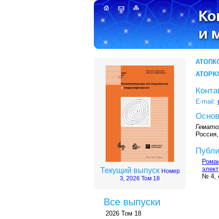
АТОПК
ATOPK
Конта
E-mail:
Основ
Гемато
Россия,
Публи
Роман
элек
Текущий выпуск
Номер
№ 4, 
3, 2026 Том 18
Все выпуски
2026 Том 18