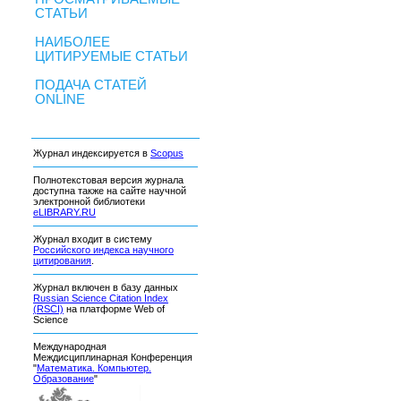
СТАТЬИ
НАИБОЛЕЕ
ЦИТИРУЕМЫЕ СТАТЬИ
ПОДАЧА СТАТЕЙ
ONLINE
Журнал индексируется в
Scopus
Полнотекстовая версия журнала
доступна также на сайте научной
электронной библиотеки
eLIBRARY.RU
Журнал входит в систему
Российского индекса научного
цитирования
.
Журнал включен в базу данных
Russian Science Citation Index
(RSCI)
на платформе Web of
Science
Международная
Междисциплинарная Конференция
"
Математика. Компьютер.
Образование
"