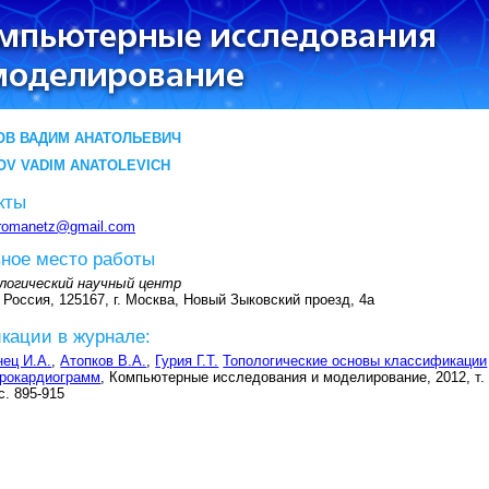
ОВ ВАДИМ АНАТОЛЬЕВИЧ
OV VADIM ANATOLEVICH
кты
romanetz@gmail.com
ное место работы
логический научный центр
 Россия, 125167, г. Москва, Новый Зыковский проезд, 4а
кации в журнале:
ец И.А.
,
Атопков В.А.
,
Гурия Г.Т.
Топологические основы классификации
трокардиограмм
, Компьютерные исследования и моделирование, 2012, т. 
с. 895-915