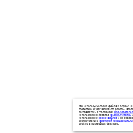
Мы используем cookie-файлы и сервис Ян
статистики и улучшения его работы. Прод
соглашаетесь с условиями
Пользовательс
использования сервиса
Яндекс.Метрика
,
использование
cookie-файлов
и на обрабо
соответствии с
Политикой конфиденциаль
cookies в настройках браузера.