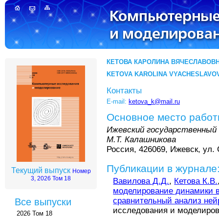
КЕТОВА КАРОЛИНА ВЯЧЕСЛАВОВ
KETOVA KAROLINA VYACHESLAVO
Контакты
E-mail:
ketova_k@mail.ru
Основное место рабо
Ижевский государственный
М.Т. Калашникова
Россия, 426069, Ижевск, ул. 
Публикации в журнале
Текущий выпуск
Номер
3, 2026 Том 18
Вавилова Д.Д.
,
Кетова К.В.
моделирование динамики в
сравнительный анализ ней
Все выпуски
исследования и моделирован
2026 Том 18