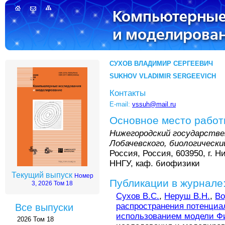
СУХОВ ВЛАДИМИР СЕРГЕЕВИЧ
SUKHOV VLADIMIR SERGEEVICH
Контакты
E-mail:
vssuh@mail.ru
Основное место рабо
Нижегородский государстве
Лобачевского, биологическ
Россия, Россия, 603950, г. Н
ННГУ, каф. биофизики
Текущий выпуск
Номер
Публикации в журнале
3, 2026 Том 18
Сухов В.С.
,
Неруш В.Н.
,
Во
распространения потенциа
Все выпуски
использованием модели Ф
2026 Том 18