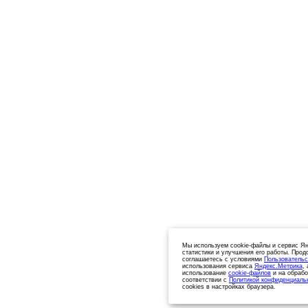
Мы используем cookie-файлы и сервис Ян
статистики и улучшения его работы. Прод
соглашаетесь с условиями
Пользовательс
использования сервиса
Яндекс.Метрика
,
использование
cookie-файлов
и на обрабо
соответствии с
Политикой конфиденциаль
cookies в настройках браузера.