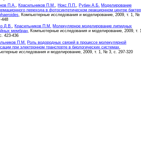
нов П.А.
,
Красильников П.М.
,
Нокс П.П.
,
Рубин А.Б.
Моделирование
рмационного перехода в фотосинтетическом реакционном центре бакте
phaeroides
, Компьютерные исследования и моделирование, 2009, т. 1, № 
7-448
о Д.В.
,
Красильников П.М.
Молекулярное моделирование липидных
ойных мембран
, Компьютерные исследования и моделирование, 2009, т. 
с. 423-436
льников П.М.
Роль водородных связей в процессе молекулярной
сации при электронном транспорте в биологических системах
,
ютерные исследования и моделирование, 2009, т. 1, № 3, с. 297-320