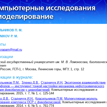
ЬНИКОВ П. М.
NIKOV P. M.
кты
krapam@mail.ru
изации
ский государственный университет им. М. В. Ломоносова, биологичес
ьтет
 Россия, ГСП-1, г. Москва, Ленинские горы, МГУ, 1, стр. 12
кации в журнале:
льников П.М.
,
Зленко Д.В.
,
Стадничук И.Н.
Экситонное взаимодействие
форов — инструмент тонкой настройки механизма нефотохимического
ия фикобилисом у цианобактерий
, Компьютерные исследования и
ирование, 2015, т. 7, № 1, с. 125-144
о Д.В.
,
Стадничук И.Н.
,
Красильников П.М.
Молекулярная модель
зования комплекса ОСР с фикобилисомой
, Компьютерные исследования 
ирование, 2014, т. 6, № 5, с. 761-774