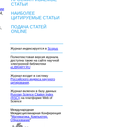
СТАТЬИ
рии
4,
НАИБОЛЕЕ
ЦИТИРУЕМЫЕ СТАТЬИ
ПОДАЧА СТАТЕЙ
1,
ONLINE
Журнал индексируется в
Scopus
Полнотекстовая версия журнала
доступна также на сайте научной
электронной библиотеки
eLIBRARY.RU
Журнал входит в систему
Российского индекса научного
цитирования
.
Журнал включен в базу данных
Russian Science Citation Index
(RSCI)
на платформе Web of
Science
Международная
Междисциплинарная Конференция
"
Математика. Компьютер.
Образование
"