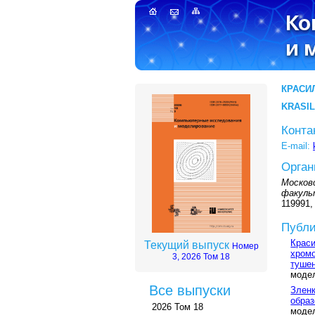
КРАСИЛ
KRASIL
Конта
E-mail:
Орган
Москов
факул
119991,
Публи
Краси
Текущий выпуск
Номер
хромо
3, 2026 Том 18
тушен
модел
Все выпуски
Зленк
обра
2026 Том 18
модел