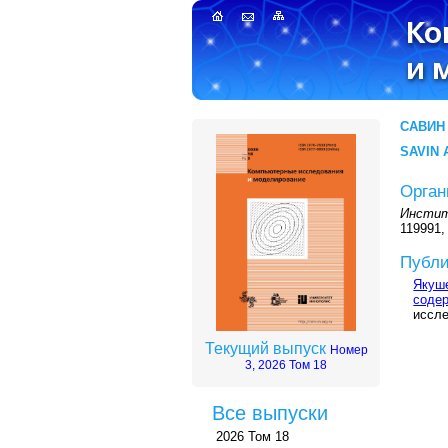
САВИН 
SAVIN A
Орган
Инстит
119991,
Публи
Якуше
соде
иссле
Текущий выпуск
Номер
3, 2026 Том 18
Все выпуски
2026 Том 18