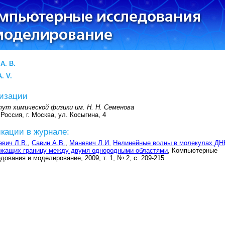
А. В.
. V.
изации
ут химической физики им. Н. Н. Семенова
 Россия, г. Москва, ул. Косыгина, 4
кации в журнале:
вич Л.В.
,
Савин А.В.
,
Маневич Л.И.
Нелинейные волны в молекулах ДН
ржащих границу между двумя однородными областями
, Компьютерные
дования и моделирование, 2009, т. 1, № 2, с. 209-215