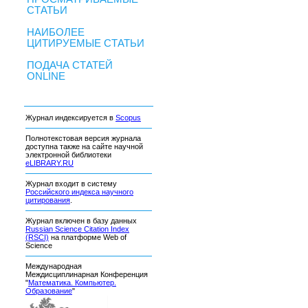
СТАТЬИ
НАИБОЛЕЕ
ЦИТИРУЕМЫЕ СТАТЬИ
ПОДАЧА СТАТЕЙ
ONLINE
Журнал индексируется в
Scopus
Полнотекстовая версия журнала
доступна также на сайте научной
электронной библиотеки
eLIBRARY.RU
Журнал входит в систему
Российского индекса научного
цитирования
.
Журнал включен в базу данных
Russian Science Citation Index
(RSCI)
на платформе Web of
Science
Международная
Междисциплинарная Конференция
"
Математика. Компьютер.
Образование
"