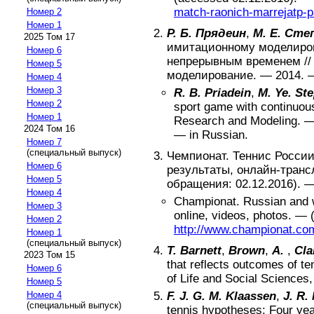
match-raonich-marrejatp-p
Номер 2
Номер 1
Р. Б. Прядеин
,
М. Е. Сте
2025 Том 17
имитационному моделиров
Номер 6
непрерывным временем
/
Номер 5
моделирование
.
—
2014
. 
Номер 4
Номер 3
R. B. Priadein
,
M. Ye. St
Номер 2
sport game with continuous
Номер 1
Research and Modeling
.
2024 Том 16
—
in Russian
.
Номер 7
(специальный выпуск)
Чемпионат. Теннис России
Номер 6
результаты, онлайн-транс
Номер 5
обращения: 02.12.2016)
.
Номер 4
Championat. Russian and w
Номер 3
online, videos, photos
. —
Номер 2
http://www.championat.com
Номер 1
(специальный выпуск)
T. Barnett
,
Brown
,
A.
,
Cla
2023 Том 15
that reflects outcomes of t
Номер 6
of Life and Social Sciences
Номер 5
Номер 4
F. J. G. M. Klaassen
,
J. R.
(специальный выпуск)
tennis hypotheses: Four ye