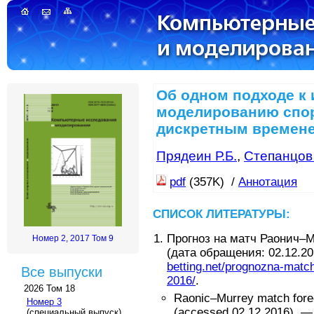
Об одном подходе к
моделированию спор
дискретным времен
Прядеин Р.Б.
,
Степанцов
pdf
(357K) /
Аннотация
СПИСОК ЛИТЕРАТУРЫ:
Прогноз на матч Раонич–М
Номер 2, 2017 Том 9
(дата обращения: 02.12.20
betting.net/prognozna-match
Все выпуски
2016/
.
2026 Том 18
Raonic–Murrey match forec
Номер 3
(accessed 02.12.2016)
.
(специальный выпуск)