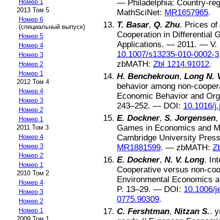
Номер 1
—
Philadelphia
:
Country-re
2013 Том 5
MathSciNet:
MR1657965
.
Номер 6
T. Basar
,
Q. Zhu
.
Prices of
(специальный выпуск)
Cooperation in Differential
Номер 5
Applications
.
—
2011
. — V.
Номер 4
10.1007/s13235-010-0002-3
Номер 3
zbMATH:
Zbl 1214.91012
.
Номер 2
Номер 1
H. Benchekroun
,
Long N. V
2012 Том 4
behavior among non-coopera
Номер 4
Economic Behavior and Org
Номер 3
243–252
. —
DOI:
10.1016/j
Номер 2
E. Dockner
,
S. Jorgensen
Номер 1
Games in Economics and M
2011 Том 3
Номер 4
Cambridge University Pres
Номер 3
MR1881599
. —
zbMATH:
Z
Номер 2
E. Dockner
,
N. V. Long
.
Int
Номер 1
Cooperative versus non-coop
2010 Том 2
Environmental Economics 
Номер 4
P.
13–29
. —
DOI:
10.1006/
Номер 3
0775.90309
.
Номер 2
Номер 1
C. Fershtman
,
Nitzan S.
.
y
2009 Том 1