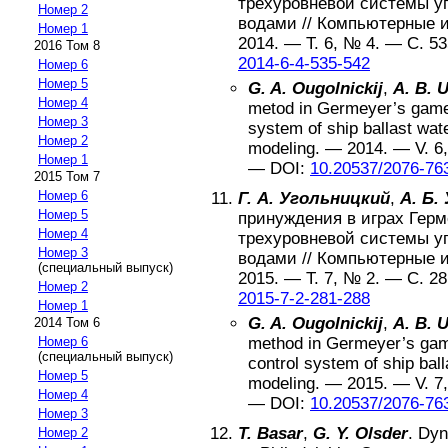
трехуровневой системы 
Номер 2
водами
//
Компьютерные и
Номер 1
2014
. — Т.
6
, №
4
. — С.
53
2016 Том 8
2014-6-4-535-542
Номер 6
Номер 5
G. A. Ougolnickij
,
A. B. 
Номер 4
metod in Germeyer’s games
Номер 3
system of ship ballast wat
Номер 2
modeling
.
—
2014
. — V.
6
Номер 1
—
DOI:
10.20537/2076-76
2015 Том 7
Номер 6
Г. А. Угольницкий
,
А. Б.
Номер 5
принуждения в играх Гер
Номер 4
трехуровневой системы 
Номер 3
водами
//
Компьютерные и
(специальный выпуск)
2015
. — Т.
7
, №
2
. — С.
28
Номер 2
2015-7-2-281-288
Номер 1
G. A. Ougolnickij
,
A. B. 
2014 Том 6
Номер 6
method in Germeyer’s gam
(специальный выпуск)
control system of ship bal
Номер 5
modeling
.
—
2015
. — V.
7
Номер 4
—
DOI:
10.20537/2076-76
Номер 3
T. Basar
,
G. Y. Olsder
.
Dyn
Номер 2