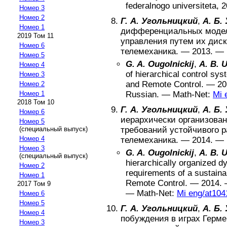
federalnogo universiteta
,
2
Номер 3
Номер 2
Г. А. Угольницкий
,
А. Б.
Номер 1
дифференциальных модел
2019 Том 11
управления путем их дис
Номер 6
телемеханика
.
—
2013
. —
Номер 5
G. A. Ougolnickij
,
A. B. 
Номер 4
of hierarchical control sy
Номер 3
and Remote Control
.
—
20
Номер 2
Номер 1
Russian
. —
Math-Net:
Mi 
2018 Том 10
Г. А. Угольницкий
,
А. Б.
Номер 6
иерархически организова
Номер 5
(специальный выпуск)
требований устойчивого р
Номер 4
телемеханика
.
—
2014
. —
Номер 3
G. A. Ougolnickij
,
A. B. 
(специальный выпуск)
hierarchically organized d
Номер 2
requirements of a sustain
Номер 1
Remote Control
.
—
2014
.
2017 Том 9
—
Math-Net:
Mi eng/at104
Номер 6
Номер 5
Г. А. Угольницкий
,
А. Б.
Номер 4
побуждения в играх Герм
Номер 3