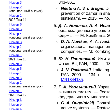
343–361
.
Номер 3
Номер 2
Nikitina A. V. i. drugie
.
Di
(специальный выпуск)
prevention of zamor in sha
Номер 1
sistemami
.
—
2015
. — no
2022 Том 14
Номер 6
Д. А. Новиков
,
А. А. Ива
Номер 5
организационного управл
Номер 4
фирмы
. —
М
:
КомКнига
,
2
(специальный выпуск)
D. A. Novikov
,
A. A. Ivas
Номер 3
organizational management
Номер 2
(специальный выпуск)
companies
. —
M
:
Komkni
Номер 1
Ю. Н. Павловский
.
Имита
2021 Том 13
Фазис ВЦ РАН
,
2000
. —
1
Номер 6
Номер 5
J. N. Pavlovskij
.
Imitatin
Номер 4
RAN
,
2000
. —
134
p. —
i
Номер 3
MR1844185
.
Номер 2
(специальный выпуск)
Г. А. Угольницкий
.
Управ
Номер 1
активных систем
. —
Рост
2020 Том 12
федерального университе
Номер 6
G. A. Ougolnickij
.
Control
Номер 5
active systems
. —
Rostov
Номер 4