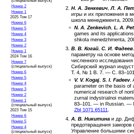
(специальный выпуск)
Номер 2
Н. А. Зенкевич
,
Л. А. Пе
Номер 1
игры и их приложения в 
2025 Том 17
школа менеджмента
,
2009
Номер 6
N. A. Zenkevich
,
L. A. Pe
Номер 5
games and its application
Номер 4
shkola menedzhmenta
,
20
Номер 3
Номер 2
В. В. Когай
,
С. И. Фадеев
Номер 1
параметру на основе мет
2024 Том 16
численного исследования
Номер 7
Сибирский журнал индуст
(специальный выпуск)
Номер 6
Т.
4
, №
1 В. 7
. — С.
83–10
Номер 5
V. V. Kogaj
,
S. I. Fadeev
.
Номер 4
parameter on the basis of a
Номер 3
numerical research of nonl
Номер 2
zurnal indystrialnoi matema
Номер 1
83–101
. —
in Russian
. —
(специальный выпуск)
Zbl 1071.65111
.
2023 Том 15
Номер 6
А. В. Никитина
и др.
Диф
Номер 5
предотвращения заморов 
Номер 4
Управление большими си
(специальный выпуск)