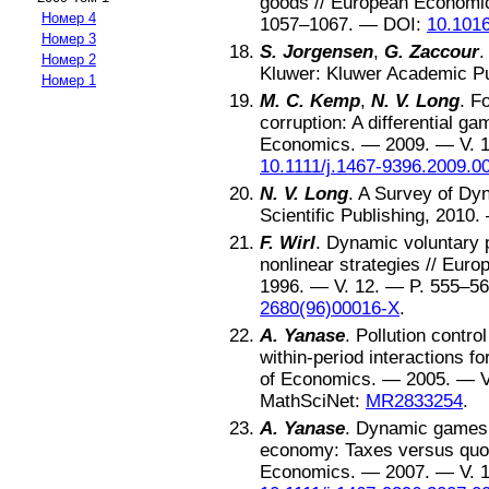
goods
//
European Economi
Номер 4
1057–1067
. —
DOI:
10.101
Номер 3
S. Jorgensen
,
G. Zaccour
Номер 2
Kluwer: Kluwer Academic Pu
Номер 1
M. C. Kemp
,
N. V. Long
.
Fo
corruption: A differential ga
Economics
.
—
2009
. — V.
1
10.1111/j.1467-9396.2009.0
N. V. Long
.
A Survey of Dy
Scientific Publishing, 2010
.
F. Wirl
.
Dynamic voluntary p
nonlinear strategies
//
Europ
1996
. — V.
12
. — P.
555–56
2680(96)00016-X
.
A. Yanase
.
Pollution contro
within-period interactions f
of Economics
.
—
2005
. — 
MathSciNet:
MR2833254
.
A. Yanase
.
Dynamic games o
economy: Taxes versus quo
Economics
.
—
2007
. — V.
1