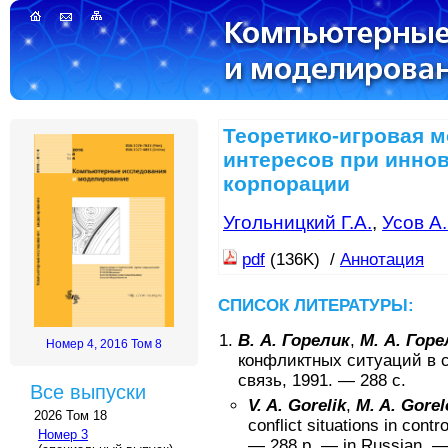
Теоретико-игровая 
интересов при инно
корпорации
Угольницкий Г.А.
,
Усов А.
pdf
(136K) /
Аннотация
СПИСОК ЛИТЕРАТУРЫ:
В. А. Горелик
,
М. А. Гор
Номер 4, 2016 Том 8
конфликтных ситуаций в 
связь
,
1991
. —
288
с.
Все выпуски
V. A. Gorelik
,
M. A. Gorel
2026 Том 18
conflict situations in cont
Номер 3
—
288
p. —
in Russian
. 