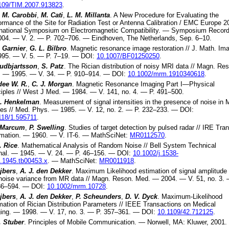
109/TIM.2007.913823
.
. M. Carobbi
,
M. Cati
,
L. M. Millanta
.
A New Procedure for Evaluating the
ormance of the Site for Radiation Test or Antenna Calibration
/
EMC Europe 2
rnational Symposium on Electromagnetic Compatibility
. —
Symposium Recor
004
. — V.
2
. — P.
702–706
. —
Eindhoven, The Netherlands, Sep. 6–10
.
. Garnier
,
G. L. Bilbro
.
Magnetic resonance image restoration
//
J. Math. Im
995
. — V.
5
. — P.
7–19
. —
DOI:
10.1007/BF01250250
.
udbjartsson
,
S. Patz
.
The Rician distribution of noisy MRI data
//
Magn. Res
. —
1995
. — V.
34
. — P.
910–914
. —
DOI:
10.1002/mrm.1910340618
.
ee W. R.
,
C. J. Morgan
.
Magnetic Resonance Imaging Part I—Physical
ciples
//
West J Med
. —
1984
. — V.
141
, no.
4
. — P.
491–500
.
. Henkelman
.
Measurement of signal intensities in the presence of noise in
es
//
Med. Phys
. —
1985
. — V.
12
, no.
2
. — P.
232–233
. —
DOI:
118/1.595711
.
. Marcum
,
P. Swelling
.
Studies of target detection by pulsed radar
//
IRE Tran
rmation
. —
1960
. — V.
IT-6
. —
MathSciNet:
MR0112570
.
. Rice
.
Mathematical Analysis of Random Noise
//
Bell System Technical
nal
. —
1945
. — V.
24
. — P.
46–156
. —
DOI:
10.1002/j.1538-
.1945.tb00453.x
. —
MathSciNet:
MR0011918
.
ijbers
,
A. J. den Dekker
.
Maximum Likelihood estimation of signal amplitude
noise variance from MR data
//
Magn. Reson. Med
. —
2004
. — V.
51
, no.
3
.
86–594
. —
DOI:
10.1002/mrm.10728
.
ijbers
,
A. J. den Dekker
,
P. Scheunders
,
D. V. Dyck
.
Maximum-Likelihood
mation of Rician Distribution Parameters
//
IEEE Transactions on Medical
ing
. —
1998
. — V.
17
, no.
3
. — P.
357–361
. —
DOI:
10.1109/42.712125
.
. Stuber
.
Principles of Mobile Communication
. —
Norwell, MA
:
Kluwer
,
2001
.