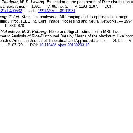
. Talukdar
,
W. D. Lawing
.
Estimation of the parameters of Rice distribution
/
st. Soc. Amer
. —
1991
. — V.
89
, no.
3
. — P.
1193–1197
. —
DOI:
121/1.400532
. —
ads:
1991ASAJ...89.1193T
.
Wang
,
T. Lei
.
Statistical analysis of MR imaging and its application in image
ling
/
Proc. IEEE Int. Conf. Image Processing and Neural Networks
. —
1994
 — P.
866–870
.
. Yakovleva
,
N. S. Kulberg
.
Noise and Signal Estimation in MRI: Two-
metric Analysis of Rice-Distributed Data by Means of the Maximum Likelihoo
oach
//
American Journal of Theoretical and Applied Statistics
. —
2013
. — V
3
. — P.
67–79
. —
DOI:
10.11648/j.ajtas.20130203.15
.