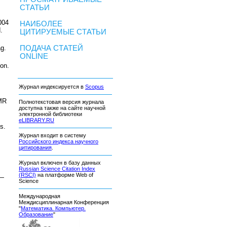
СТАТЬИ
004
НАИБОЛЕЕ
d
.
ЦИТИРУЕМЫЕ СТАТЬИ
ПОДАЧА СТАТЕЙ
ag
.
ONLINE
on.
Журнал индексируется в
Scopus
 MR
Полнотекстовая версия журнала
доступна также на сайте научной
электронной библиотеки
eLIBRARY.RU
s.
Журнал входит в систему
Российского индекса научного
цитирования
.
Журнал включен в базу данных
Russian Science Citation Index
(RSCI)
на платформе Web of
 —
Science
Международная
Междисциплинарная Конференция
"
Математика. Компьютер.
Образование
"