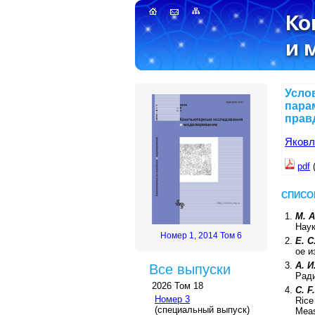
Усло
пара
прав
Яковл
pdf
СПИСО
М. 
Нау
Номер 1, 2014 Том 6
Е. 
ое и
A. И
Все выпуски
Рад
2026 Том 18
C. F
Номер 3
Rice
(специальный выпуск)
Mea