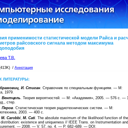
вия применимости статистической модели Райса и рас
метров райсовского сигнала методом максимума
доподобия
ева Т.В.
(413K) /
Аннотация
К ЛИТЕРАТУРЫ:
Абрамовиц
,
И. Стиган
.
Справочник по специальным функциям
. —
М
:
ка
,
1979
.
С. Вентцель
.
Теория вероятностей
. —
М
:
«Академия»
,
2005
. —
576
с. —
зд., стер
.
. Перов
.
Статистическая теория радиотехнических систем
. —
М
:
иотехника
,
2003
. —
400
с.
. M. Carobbi
,
M. Cati
.
The absolute maximum of the likelihood function of th
 distribution: existence and uniqueness
//
IEEE Trans. on Instrumentation an
surement
. —
2008
. — V.
57
, no.
4
. — P.
682–689
. —
DOI: