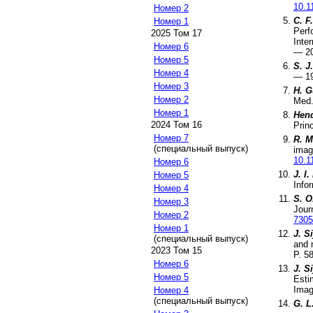
10.1
Номер 2
C. F
Номер 1
Perf
2025 Том 17
Inte
Номер 6
—
2
Номер 5
S. J
Номер 4
—
1
Номер 3
H. G
Номер 2
Med
Номер 1
Hend
2024 Том 16
Prin
Номер 7
R. M
(специальный выпуск)
imag
10.1
Номер 6
J. I
Номер 5
Info
Номер 4
S. O
Номер 3
Jour
Номер 2
7305
Номер 1
J. S
(специальный выпуск)
and 
2023 Том 15
P.
5
Номер 6
J. S
Номер 5
Esti
Imag
Номер 4
(специальный выпуск)
G. L