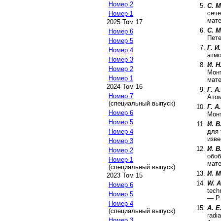
Номер 2
С. 
сече
Номер 1
мате
2025 Том 17
С. 
Номер 6
Пете
Номер 5
Г. И
Номер 4
атмо
Номер 3
И. Н
Номер 2
Монт
Номер 1
мате
2024 Том 16
Г. А
Номер 7
Атом
(специальный выпуск)
Г. А
Номер 6
Мон
Номер 5
И. В
для 
Номер 4
изве
Номер 3
И. В
Номер 2
обо
Номер 1
мате
(специальный выпуск)
И. 
2023 Том 15
W. A
Номер 6
tech
Номер 5
— P
Номер 4
A. E
(специальный выпуск)
radi
Номер 3