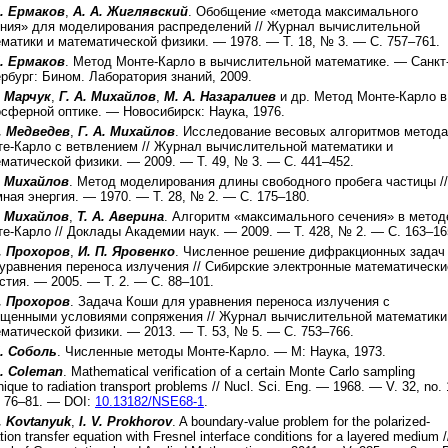
М. Ермаков
,
А. А. Жиглявский
.
Обобщение «метода максимального
ния» для моделирования распределений
//
Журнал вычислительной
матики и математической физики
. —
1978
. — Т.
18
, №
3
. — С.
757–761
.
М. Ермаков
.
Метод Монте-Карло в вычислительной математике
. —
Санкт
рбург
:
Бином. Лаборатория знаний
,
2009
.
. Марчук
,
Г. А. Михайлов
,
М. А. Назаралиев
и др.
Метод Монте-Карло в
сферной оптике
. —
Новосибирск
:
Наука
,
1976
.
. Медведев
,
Г. А. Михайлов
.
Исследование весовых алгоритмов метода
е-Карло с ветвлением
//
Журнал вычислительной математики и
матической физики
. —
2009
. — Т.
49
, №
3
. — С.
441–452
.
. Михайлов
.
Метод моделирования длины свободного пробега частицы
//
ная энергия
. —
1970
. — Т.
28
, №
2
. — С.
175–180
.
. Михайлов
,
Т. А. Аверина
.
Алгоритм «максимального сечения» в метод
те-Карло
//
Доклады Академии наук
. —
2009
. — Т.
428
, №
2
. — С.
163–16
. Прохоров
,
И. П. Яровенко
.
Численное решение дифракционных задач
уравнения переноса излучения
//
Сибирские электронные математически
стия
. —
2005
. — Т.
2
. — С.
88–101
.
. Прохоров
.
Задача Коши для уравнения переноса излучения с
бщенными условиями сопряжения
//
Журнал вычислительной математики
матической физики
. —
2013
. — Т.
53
, №
5
. — С.
753–766
.
М. Соболь
.
Численные методы Монте-Карло
. —
М
:
Наука
,
1973
.
. Coleman
.
Mathematical verification of a certain Monte Carlo sampling
nique to radiation transport problems
//
Nucl. Sci. Eng
. —
1968
. — V.
32
, no.
.
76–81
. —
DOI:
10.13182/NSE68-1
.
. Kovtanyuk
,
I. V. Prokhorov
.
A boundary-value problem for the polarized-
ation transfer equation with Fresnel interface conditions for a layered medium
/