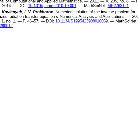
nal of Computational and Applied Mathematics
. —
2011
. — V.
235
, no.
8
. — P
–2014
. —
DOI:
10.1016/j.cam.2010.10.001
. —
MathSciNet:
MR2763121
.
. Kovtanyuk
,
I. V. Prokhorov
.
Numerical solution of the inverse problem for 
ized-radiation transfer equation
//
Numerical Analysis and Applications
. —
20
.
1
, no.
1
. — P.
46–57
. —
DOI:
10.1134/S1995423908010059
. —
MathSciNet:
260012
.