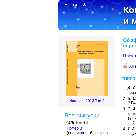
Об э
пере
Прохо
pdf
СПИСО
Д. С
пере
B. 
Номер 4, 2013 Том 5
//
Вы
С. А
крит
Все выпуски
вычи
2026 Том 18
— С
Номер 3
Т. А
(специальный выпуск)
Нау