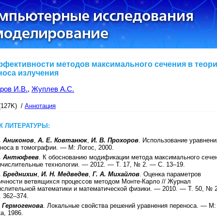
ффективности методов максимального сечения в теор
носа излучения
ров И.В.
,
Жуплев А.С.
(127K) /
Аннотация
К ЛИТЕРАТУРЫ:
. Аниконов
,
А. Е. Ковтанюк
,
И. В. Прохоров
.
Использование уравнени
носа в томографии
. —
М
:
Логос
,
2000
.
C. Антюфеев
.
К обоснованию модификации метода максимального сече
числительные технологии
. —
2012
. — Т.
17
, №
2
. — С.
13–19
.
. Бреднихин
,
И. Н. Медведев
,
Г. А. Михайлов
.
Оценка параметров
ичности ветвящихся процессов методом Монте-Карло
//
Журнал
слительной математики и математической физики
. —
2010
. — Т.
50
, №
.
362–374
.
. Гермогенова
.
Локальные свойства решений уравнения переноса
. —
М
:
ка
,
1986
.