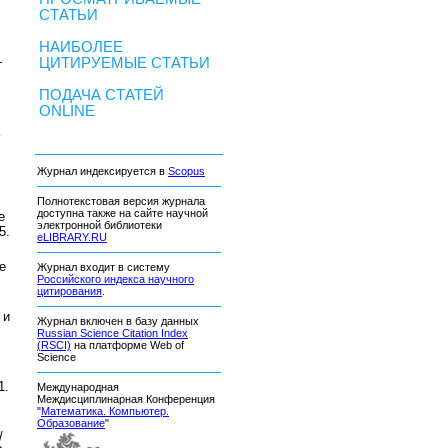
СТАТЬИ
НАИБОЛЕЕ
-
ЦИТИРУЕМЫЕ СТАТЬИ
ПОДАЧА СТАТЕЙ
ONLINE
Журнал индексируется в
Scopus
Полнотекстовая версия журнала
доступна также на сайте научной
е
электронной библиотеки
5
.
eLIBRARY.RU
е
Журнал входит в систему
Российского индекса научного
цитирования
.
 и
Журнал включен в базу данных
Russian Science Citation Index
(RSCI)
на платформе Web of
Science
1
.
Международная
Междисциплинарная Конференция
"
Математика. Компьютер.
Образование
"
/