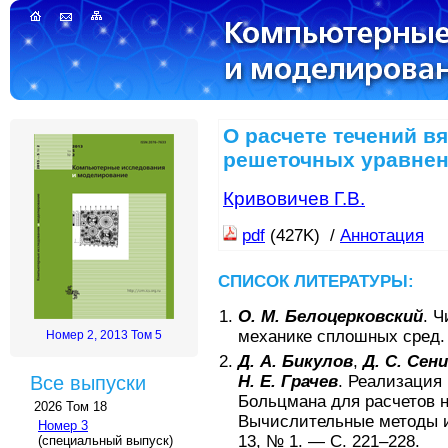
О расчете течений в
решеточных уравне
Кривовичев Г.В.
pdf
(427K) /
Аннотация
СПИСОК ЛИТЕРАТУРЫ:
О. М. Белоцерковский
.
Ч
механике сплошных сред
Номер 2, 2013 Том 5
Д. А. Бикулов
,
Д. С. Сен
Н. Е. Грачев
.
Реализация 
Все выпуски
Больцмана для расчетов 
2026 Том 18
Вычислительные методы 
Номер 3
13
, №
1
. — С.
221–228
.
(специальный выпуск)