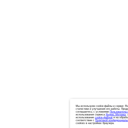
Мы используем cookie-файлы и сервис Ян
статистики и улучшения его работы. Прод
соглашаетесь с условиями
Пользовательс
использования сервиса
Яндекс.Метрика
,
использование
cookie-файлов
и на обрабо
соответствии с
Политикой конфиденциаль
cookies в настройках браузера.