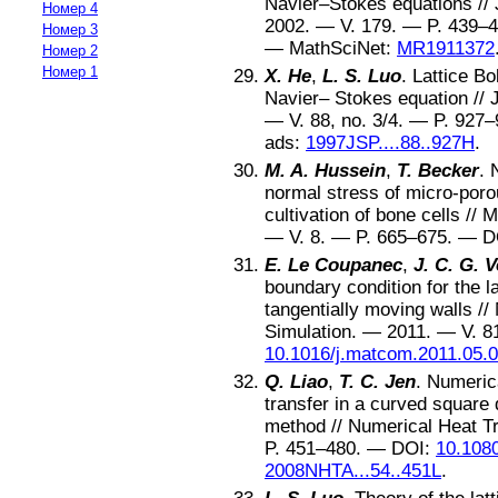
Navier–Stokes equations
//
Номер 4
2002
. — V.
179
. — P.
439–4
Номер 3
—
MathSciNet:
MR1911372
Номер 2
Номер 1
X. He
,
L. S. Luo
.
Lattice B
Navier– Stokes equation
//
— V.
88
, no.
3/4
. — P.
927–
ads:
1997JSP....88..927H
.
M. A. Hussein
,
T. Becker
.
normal stress of micro-porou
cultivation of bone cells
//
M
— V.
8
. — P.
665–675
. —
D
E. Le Coupanec
,
J. C. G. 
boundary condition for the 
tangentially moving walls
//
Simulation
. —
2011
. — V.
8
10.1016/j.matcom.2011.05.
Q. Liao
,
T. C. Jen
.
Numerica
transfer in a curved square 
method
//
Numerical Heat Tr
P.
451–480
. —
DOI:
10.108
2008NHTA...54..451L
.