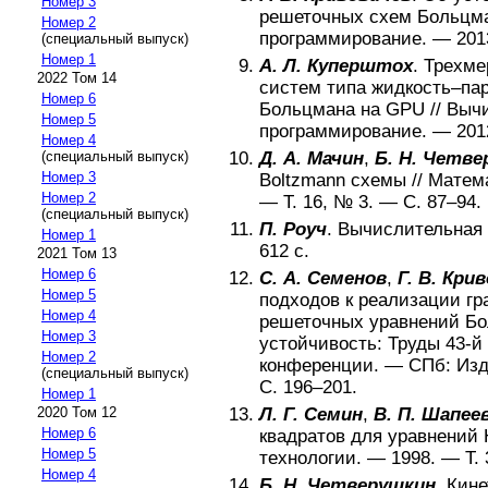
Номер 3
решеточных схем Больцм
Номер 2
программирование
. —
201
(специальный выпуск)
Номер 1
А. Л. Куперштох
.
Трехме
2022 Том 14
систем типа жидкость–па
Номер 6
Больцмана на GPU
//
Вычи
Номер 5
программирование
. —
201
Номер 4
Д. А. Мачин
,
Б. Н. Четв
(специальный выпуск)
Номер 3
Boltzmann схемы
//
Матем
Номер 2
— Т.
16
, №
3
. — С.
87–94
.
(специальный выпуск)
П. Роуч
.
Вычислительная
Номер 1
612
с.
2021 Том 13
Номер 6
С. А. Семенов
,
Г. В. Кри
Номер 5
подходов к реализации гр
Номер 4
решеточных уравнений Б
Номер 3
устойчивость: Труды 43-
Номер 2
конференции
. —
СПб
:
Изд
(специальный выпуск)
С.
196–201
.
Номер 1
Л. Г. Семин
,
В. П. Шапее
2020 Том 12
Номер 6
квадратов для уравнений
Номер 5
технологии
. —
1998
. — Т.
Номер 4
Б. Н. Четверушкин
.
Кине