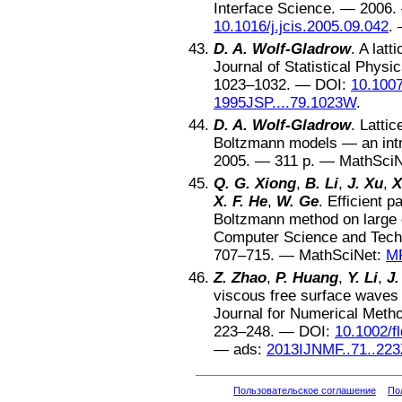
Interface Science
. —
2006
.
10.1016/j.jcis.2005.09.042
.
D. A. Wolf-Gladrow
.
A latt
Journal of Statistical Physi
1023–1032
. —
DOI:
10.100
1995JSP....79.1023W
.
D. A. Wolf-Gladrow
.
Lattic
Boltzmann models — an int
2005
. —
311
p. —
MathSci
Q. G. Xiong
,
B. Li
,
J. Xu
,
X
X. F. He
,
W. Ge
.
Efficient p
Boltzmann method on large c
Computer Science and Tech
707–715
. —
MathSciNet:
M
Z. Zhao
,
P. Huang
,
Y. Li
,
J.
viscous free surface waves
Journal for Numerical Metho
223–248
. —
DOI:
10.1002/f
—
ads:
2013IJNMF..71..223
Пользовательское соглашение
По