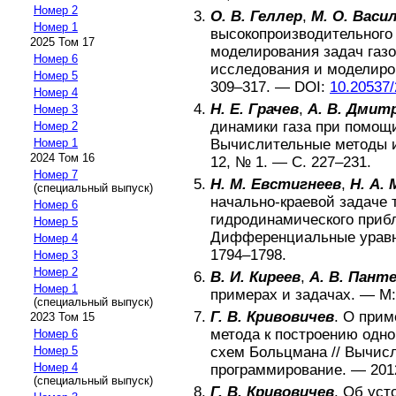
Номер 2
О. В. Геллер
,
М. О. Васи
Номер 1
высокопроизводительного
2025 Том 17
моделирования задач газ
Номер 6
исследования и моделиро
Номер 5
309–317
. —
DOI:
10.20537/
Номер 4
Н. Е. Грачев
,
А. В. Дмит
Номер 3
динамики газа при помощ
Номер 2
Вычислительные методы 
Номер 1
2024 Том 16
12
, №
1
. — С.
227–231
.
Номер 7
Н. М. Евстигнеев
,
Н. А.
(специальный выпуск)
начально-краевой задаче 
Номер 6
гидродинамического приб
Номер 5
Дифференциальные урав
Номер 4
1794–1798
.
Номер 3
Номер 2
В. И. Киреев
,
А. В. Пант
Номер 1
примерах и задачах
. —
М
(специальный выпуск)
Г. В. Кривовичев
.
О прим
2023 Том 15
метода к построению одн
Номер 6
схем Больцмана
//
Вычисл
Номер 5
Номер 4
программирование
. —
201
(специальный выпуск)
Г. В. Кривовичев
.
Об уст