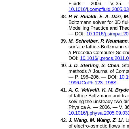
Fluids
. —
2006
. — V.
35
. —
10.1016/j.compfluid.2005.03
P. R. Rinaldi
,
E. A. Dari
,
M.
Boltzmann solver for 3D flu
Modelling Practice and The
—
DOI:
10.1016/j.simpat.2
M. Schreiber
,
P. Neumann
surface lattice-Boltzmann s
//
Procedia Computer Scien
DOI:
10.1016/j.procs.2011.
J. D. Sterling
,
S. Chen
.
Sta
methods
//
Journal of Compu
— P.
196–206
. —
DOI:
10.1
1996JCoPh.123..196S
.
A. C. Velivelli
,
K. M. Bryd
of lattice Boltzmann and trad
solving the unsteady two-di
Physica A
. —
2006
. — V.
3
10.1016/j.physa.2005.09.03
J. Wang
,
M. Wang
,
Z. Li
.
L
of electro-osmotic flows in