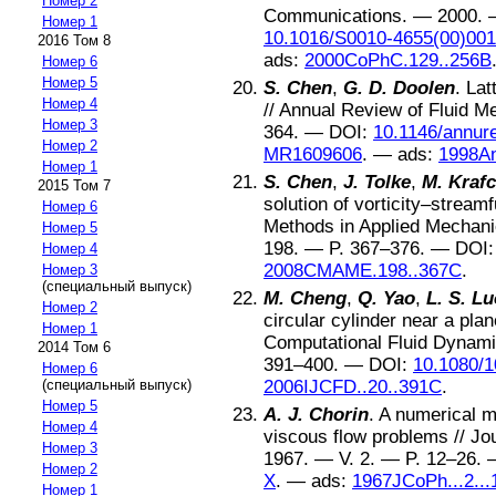
Номер 2
Communications
. —
2000
. 
Номер 1
10.1016/S0010-4655(00)001
2016 Том 8
ads:
2000CoPhC.129..256B
Номер 6
Номер 5
S. Chen
,
G. D. Doolen
.
Lat
Номер 4
//
Annual Review of Fluid M
Номер 3
364
. —
DOI:
10.1146/annure
Номер 2
MR1609606
. —
ads:
1998A
Номер 1
S. Chen
,
J. Tolke
,
M. Kraf
2015 Том 7
solution of vorticity–stream
Номер 6
Methods in Applied Mechani
Номер 5
198
. — P.
367–376
. —
DOI
Номер 4
2008CMAME.198..367C
.
Номер 3
(специальный выпуск)
M. Cheng
,
Q. Yao
,
L. S. L
Номер 2
circular cylinder near a plan
Номер 1
Computational Fluid Dynam
2014 Том 6
391–400
. —
DOI:
10.1080/
Номер 6
2006IJCFD..20..391C
.
(специальный выпуск)
Номер 5
A. J. Chorin
.
A numerical m
Номер 4
viscous flow problems
//
Jo
Номер 3
1967
. — V.
2
. — P.
12–26
.
Номер 2
X
. —
ads:
1967JCoPh...2..
Номер 1