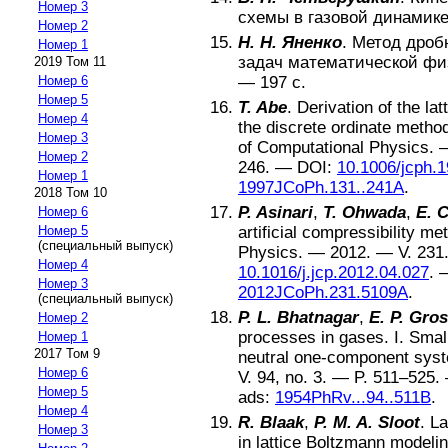
Номер 3
схемы в газовой динамик
Номер 2
Н. Н. Яненко
.
Метод дроб
Номер 1
задач математической фи
2019 Том 11
—
197
с.
Номер 6
Номер 5
T. Abe
.
Derivation of the l
Номер 4
the discrete ordinate metho
Номер 3
of Computational Physics
.
Номер 2
246
. —
DOI:
10.1006/jcph.
Номер 1
1997JCoPh.131..241A
.
2018 Том 10
P. Asinari
,
T. Ohwada
,
E. 
Номер 6
artificial compressibility me
Номер 5
(специальный выпуск)
Physics
. —
2012
. — V.
231
Номер 4
10.1016/j.jcp.2012.04.027
.
Номер 3
2012JCoPh.231.5109A
.
(специальный выпуск)
P. L. Bhatnagar
,
E. P. Gro
Номер 2
processes in gases. I. Smal
Номер 1
2017 Том 9
neutral one-component sys
Номер 6
V.
94
, no.
3
. — P.
511–525
.
Номер 5
ads:
1954PhRv...94..511B
.
Номер 4
R. Blaak
,
P. M. A. Sloot
.
La
Номер 3
in lattice Boltzmann modeli