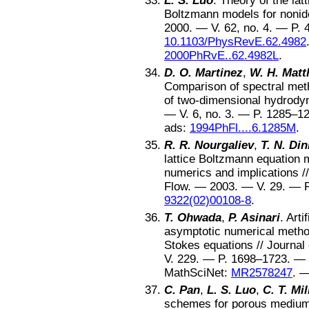
L. S. Luo
.
Theory of the lat
Boltzmann models for nonid
2000
. — V.
62
, no.
4
. — P.
10.1103/PhysRevE.62.4982
2000PhRvE..62.4982L
.
D. O. Martinez
,
W. H. Matt
Comparison of spectral meth
of two-dimensional hydrod
— V.
6
, no.
3
. — P.
1285–1
ads:
1994PhFl....6.1285M
.
R. R. Nourgaliev
,
T. N. Di
lattice Boltzmann equation m
numerics and implications
/
Flow
. —
2003
. — V.
29
. — 
9322(02)00108-8
.
T. Ohwada
,
P. Asinari
.
Arti
asymptotic numerical metho
Stokes equations
//
Journal
V.
229
. — P.
1698–1723
. —
MathSciNet:
MR2578247
. 
C. Pan
,
L. S. Luo
,
C. T. Mil
schemes for porous medium 