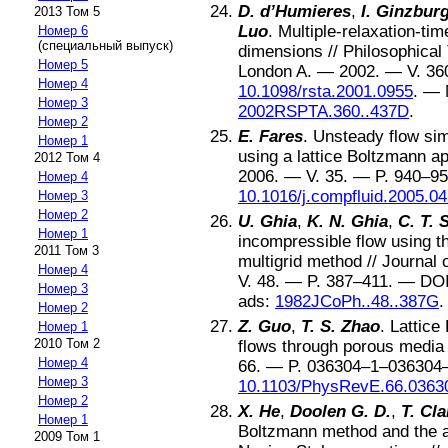
D. d’Humieres
,
I. Ginzbur
2013 Том 5
Luo
.
Multiple-relaxation-ti
Номер 6
(специальный выпуск)
dimensions
//
Philosophical
Номер 5
London A
. —
2002
. — V.
36
Номер 4
10.1098/rsta.2001.0955
. —
Номер 3
2002RSPTA.360..437D
.
Номер 2
E. Fares
.
Unsteady flow sim
Номер 1
using a lattice Boltzmann a
2012 Том 4
2006
. — V.
35
. — P.
940–95
Номер 4
10.1016/j.compfluid.2005.04
Номер 3
Номер 2
U. Ghia
,
K. N. Ghia
,
C. T. 
Номер 1
incompressible flow using 
2011 Том 3
multigrid method
//
Journal 
Номер 4
V.
48
. — P.
387–411
. —
DO
Номер 3
ads:
1982JCoPh..48..387G
.
Номер 2
Z. Guo
,
T. S. Zhao
.
Lattice
Номер 1
2010 Том 2
flows through porous media
Номер 4
66
. — P.
036304–1–036304
Номер 3
10.1103/PhysRevE.66.0363
Номер 2
X. He
,
Doolen G. D.
,
T. Cla
Номер 1
Boltzmann method and the ar
2009 Том 1