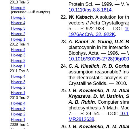
2013 Том 5
Protein Sci
. —
1999
. — V.
V
Номер 6
10.1110/ps.8.8.1614
.
(специальный выпуск)
W. Kabsch
.
A solution for t
Номер 5
vectors
//
Acta Crystallogra
Номер 4
5
. — P.
922–923
. —
DOI:
1
Номер 3
1976AcCrA..32..922K
.
Номер 2
Номер 1
A. Kannt
,
S. Young
,
D.S. B
2012 Том 4
plastocyanin in its interact
Номер 4
Biophys. Acta
. —
1996
. — 
Номер 3
10.1016/S0005-2728(96)000
Номер 2
C. A. Kieslich
,
R. D. Gorh
Номер 1
2011 Том 3
assumption reasonable? Insi
Номер 4
the electrostatic analysis o
Номер 3
Crystalline Solids
. —
2010
.
Номер 2
I. B. Kovalenko
,
A. M. Aba
Номер 1
Knyazeva
,
D. M. Ustinin
,
S
2010 Том 2
A. B. Rubin
.
Computer simul
Номер 4
photosynthesis
//
Math. Mod
Номер 3
7
. — P.
39–54
. —
DOI:
10.
Номер 2
MR2812638
.
Номер 1
2009 Том 1
I. B. Kovalenko
,
A. M. Aba