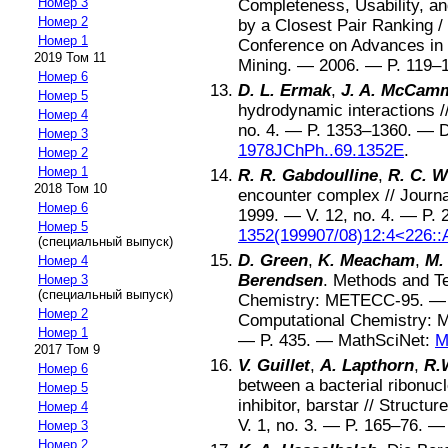
Номер 3
Completeness, Usability, and
Номер 2
by a Closest Pair Ranking
/
Номер 1
Conference on Advances in
2019 Том 11
Mining
. —
2006
. — P.
119–
Номер 6
D. L. Ermak
,
J. A. McCam
Номер 5
hydrodynamic interactions
/
Номер 4
no.
4
. — P.
1353–1360
. —
Номер 3
1978JChPh..69.1352E
.
Номер 2
Номер 1
R. R. Gabdoulline
,
R. C. 
2018 Том 10
encounter complex
//
Journa
Номер 6
1999
. — V.
12
, no.
4
. — P.
Номер 5
1352(199907/08)12:4<226:
(специальный выпуск)
D. Green
,
K. Meacham
,
M.
Номер 4
Berendsen
.
Methods and Te
Номер 3
(специальный выпуск)
Chemistry: METECC-95
. 
Номер 2
Computational Chemistry:
Номер 1
— P.
435
. —
MathSciNet:
M
2017 Том 9
V. Guillet
,
A. Lapthorn
,
R.
Номер 6
between a bacterial ribonucl
Номер 5
inhibitor, barstar
//
Structure
Номер 4
V.
1
, no.
3
. — P.
165–76
. 
Номер 3
Номер 2