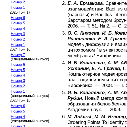
Номер 2
Е. А. Ермакова
.
Сравните
Номер 1
взаимодействия Bacillus u
2025 Том 17
(барназы) и Bacillus inte
Номер 6
барстаром методом броун
Номер 5
2006
. — Т.
51
, №
2
. — С.
2
Номер 4
О. С. Князева
,
И. Б. Кова
Номер 3
Ризниченко
,
Е. А. Грачев
Номер 2
модель диффузии и взаим
Номер 1
цитоxpомом f в электpоcт
2024 Том 16
Номер 7
мембpаны
//
Биофизика
.
(специальный выпуск)
И. Б. Коваленко
,
А. М. А
Номер 6
Устинин
,
Е. А. Грачев
,
Г
Номер 5
Компьютерное моделирова
Номер 4
пластоцианином и цитохр
Номер 3
Биофизика
. —
2008
. — Т.
Номер 2
Номер 1
И. Б. Коваленко
,
А. М. А
(специальный выпуск)
Рубин
.
Новый метод комп
2023 Том 15
образования белок-белко
Номер 6
Академии наук
. —
2009
. —
Номер 5
M. Ankerst
,
M. M. Breunig
Номер 4
(специальный выпуск)
Ordering Points To Identify 
Номер 3