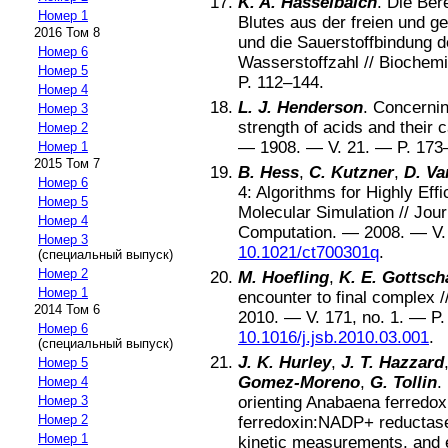
K. A. Hasselbalch
.
Die Ber
Номер 1
Blutes aus der freien und 
2016 Том 8
und die Sauerstoffbindung d
Номер 6
Wasserstoffzahl
//
Biochemi
Номер 5
P.
112–144
.
Номер 4
L. J. Henderson
.
Concernin
Номер 3
strength of acids and their 
Номер 2
—
1908
. — V.
21
. — P.
173
Номер 1
2015 Том 7
B. Hess
,
C. Kutzner
,
D. Va
Номер 6
4: Algorithms for Highly Eff
Номер 5
Molecular Simulation
//
Jour
Номер 4
Computation
. —
2008
. — V
Номер 3
10.1021/ct700301q
.
(специальный выпуск)
Номер 2
M. Hoefling
,
K. E. Gottsch
Номер 1
encounter to final complex
/
2014 Том 6
2010
. — V.
171
, no.
1
. — P
Номер 6
10.1016/j.jsb.2010.03.001
.
(специальный выпуск)
J. K. Hurley
,
J. T. Hazzard
Номер 5
Gomez-Moreno
,
G. Tollin
.
Номер 4
orienting Anabaena ferredox
Номер 3
Номер 2
ferredoxin:NADP+ reductase:
Номер 1
kinetic measurements, and e