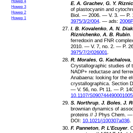
Номер 4
E. A. Grachev
,
G. Y. Rizni
Номер 3
of plastocyanin and cytochro
Номер 2
Biol
. —
2006
. — V.
3
. — P.
Номер 1
3975/3/2/004
. —
ads:
2006P
I. B. Kovalenko
,
A. N. Dia
Riznichenko
,
A. B. Rubin
.
ferredoxin and FNR complex 
2010
. — V.
7
, no.
2
. — P.
2
3975/7/2/026001
.
R. Morales
,
G. Kachalova
,
Crystallographic studies of 
NADP+ reductase and ferre
Anabaena: looking for the e
crystallographica. Section D
— V.
56
, no.
Pt 11
. — P.
14
10.1107/S090744490001005
S. Northrup
,
J. Boles
,
J. 
brownian dynamics of associ
proteins
//
J Phys Chem
. 
DOI:
10.1021/j100307a036
.
F. Panneton
,
P. L’Ecuyer
.
O