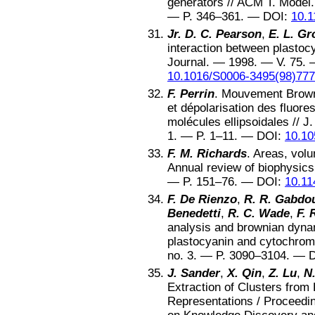
generators
//
ACM T. Model.
— P.
346–361
. —
DOI:
10.1
Jr. D. C. Pearson
,
E. L. Gr
interaction between plastoc
Journal
. —
1998
. — V.
75
. 
10.1016/S0006-3495(98)777
F. Perrin
.
Mouvement Brownie
et dépolarisation des fluore
molécules ellipsoidales
//
J.
1
. — P.
1–11
. —
DOI:
10.10
F. M. Richards
.
Areas, volu
Annual review of biophysics
— P.
151–76
. —
DOI:
10.11
F. De Rienzo
,
R. R. Gabdou
Benedetti
,
R. C. Wade
,
F. 
analysis and brownian dynam
plastocyanin and cytochrom
no.
3
. — P.
3090–3104
. —
J. Sander
,
X. Qin
,
Z. Lu
,
N
Extraction of Clusters from 
Representations
/
Proceedin