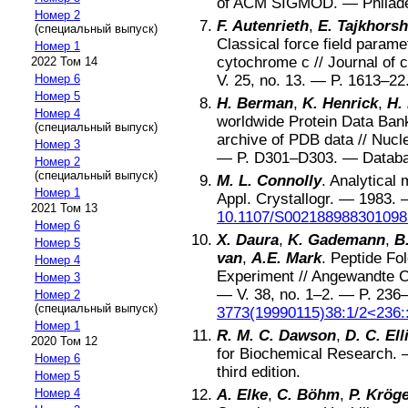
of ACM SIGMOD
. —
Philad
Номер 2
F. Autenrieth
,
E. Tajkhorsh
(специальный выпуск)
Classical force field parame
Номер 1
cytochrome c
//
Journal of 
2022 Том 14
V.
25
, no.
13
. — P.
1613–22
Номер 6
Номер 5
H. Berman
,
K. Henrick
,
H.
Номер 4
worldwide Protein Data Ban
(специальный выпуск)
archive of PDB data
//
Nucl
Номер 3
— P.
D301–D303
. —
Databa
Номер 2
(специальный выпуск)
M. L. Connolly
.
Analytical 
Номер 1
Appl. Crystallogr
. —
1983
. 
2021 Том 13
10.1107/S002188988301098
Номер 6
X. Daura
,
K. Gademann
,
B
Номер 5
van
,
A.E. Mark
.
Peptide Fo
Номер 4
Experiment
//
Angewandte Ch
Номер 3
— V.
38
, no.
1–2
. — P.
236
Номер 2
(специальный выпуск)
3773(19990115)38:1/2<236
Номер 1
R. M. C. Dawson
,
D. C. Ell
2020 Том 12
for Biochemical Research
.
Номер 6
third edition
.
Номер 5
A. Elke
,
C. Böhm
,
P. Krög
Номер 4