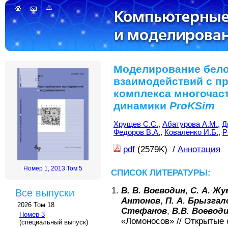
Моделирование бел
взаимодействий с п
комплекса многочас
динамики
ProKSim
Хрущев С.С.
,
Абатурова А.М.
,
Д
Федоров В.А.
,
Коваленко И.Б.
,
Р
pdf
(2579K) /
Аннотация
Номер 1, 2013 Том 5
СПИСОК ЛИТЕРАТУРЫ:
В. В. Воеводин
,
С. А. Ж
Все выпуски
Антонов
,
П. А. Брызгал
2026 Том 18
Стефанов
,
В.В. Воевод
Номер 3
«Ломоносов»
//
Открытые 
(специальный выпуск)