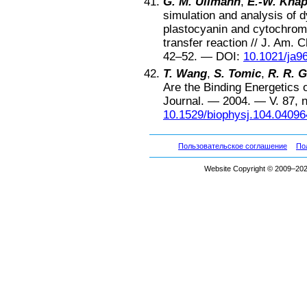
G. M. Ullmann
,
E.-W. Kna
simulation and analysis of 
plastocyanin and cytochrome
transfer reaction
//
J. Am. 
42–52
. —
DOI:
10.1021/ja9
T. Wang
,
S. Tomic
,
R. R. 
Are the Binding Energetics 
Journal
. —
2004
. — V.
87
, 
10.1529/biophysj.104.04096
Пользовательское соглашение
По
Website Copyright © 2009–2