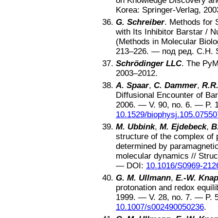
on Knowledge Discovery a
Korea
:
Springer-Verlag
,
200
G. Schreiber
.
Methods for S
with Its Inhibitor Barstar
/
N
(Methods in Molecular Biolo
213–226
. —
под ред. C.H. 
Schrödinger LLC
.
The PyM
2003–2012
.
A. Spaar
,
C. Dammer
,
R.R
Diffusional Encounter of Ba
2006
. — V.
90
, no.
6
. — P.
10.1529/biophysj.105.07550
M. Ubbink
,
M. Ejdebeck
,
B
structure of the complex of
determined by paramagnetic
molecular dynamics
//
Struc
—
DOI:
10.1016/S0969-212
G. M. Ullmann
,
E.-W. Kna
protonation and redox equilib
1999
. — V.
28
, no.
7
. — P.
10.1007/s002490050236
.