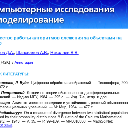
честве работы алгоритмов слежения за объектами на
о
ов Д.А.
,
Шаповалов А.В.
,
Николаев В.В.
(742K) /
Аннотация
К ЛИТЕРАТУРЫ:
онсалес
,
Р. Вудс
.
Цифровая обработка изображений
. —
Техносфера
,
200
072
с.
Г. Петровский
.
Лекции по теории обыкновенных дифференциальных
нений
. —
Изд-во МГУ
,
1984
. —
295
с. —
Изд. 7-е, испр. и доп
.
езари
.
Асимптотическое поведение и устойчивость решений обыкновенн
ференциальных уравнений
. —
М
:
Мир
,
1964
. —
477
с.
hattacharyya
.
On a measure of divergence between two statistical populatio
ed by their probability distributions
//
Bulletin of the Calcutta Mathematical
ety
. —
1943
. — V.
35
. — P.
99–109
. —
MR0010358
. —
MathSciNet:
010358
.