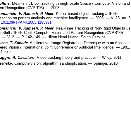
ollins
.
Mean-shift Blob Tracking through Scale Space
/
Computer Vision and
ern Recognition (CVPR'03)
. —
2003
.
omaniciu
,
V. Ramesh
,
P. Meer
.
Kernel-based object tracking
//
IEEE
saction on pattern analysis and machine intelligence
. —
2003
. — V.
25
, no.
5
:
10.1109/TPAMI.2003.1195991
.
omaniciu
,
V. Ramesh
,
P. Meer
.
Real-Time Tracking of Non-Rigid Objects us
 Shift
/
IEEE Conf. Computer Vision and Pattern Recognition (CVPR'00)
. —
. — V.
2
. — P.
142–149
. —
Hilton Head Island, South Carolina
.
ucas
,
T. Kanade
.
An Iterative Image Registration Technique with an Applicati
tereo Vision
/
International Joint Conference on Artificial Intelligence
. —
1981
.
74–679
.
aggio
,
A. Cavallaro
.
Video tracking theory and practice
. —
Wiley
,
2011
.
zelisky
.
Computervision: algorithm sandapplication
. —
Springer
,
2010
.