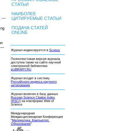
СТАТЬИ
НАИБОЛЕЕ
. —
ЦИТИРУЕМЫЕ СТАТЬИ
ПОДАЧА СТАТЕЙ
ing
ONLINE
on
 —
Журнал индексируется в
Scopus
Полнотекстовая версия журнала
доступна также на сайте научной
электронной библиотеки
eLIBRARY.RU
Журнал входит в систему
Российского индекса научного
цитирования
.
Журнал включен в базу данных
Russian Science Citation Index
(RSCI)
на платформе Web of
Science
Международная
Междисциплинарная Конференция
"
Математика. Компьютер.
Образование
"