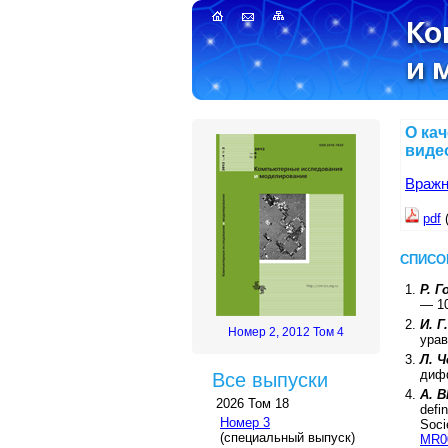
О ка
виде
Вражн
pdf
СПИСО
Р. Г
—
1
И. 
Номер 2, 2012 Том 4
урав
Л. Ч
диф
Все выпуски
A. B
2026 Том 18
defin
Номер 3
Soci
(специальный выпуск)
MR0