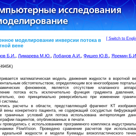
[ Switch to Engli
енное моделирование инверсии потока в
тной вене
ов Б.И.
,
Лимарева М.Ю.
,
Лобанов А.И.
,
Фишер Ю.В.
,
Яремин Б.И
4945K)
тривается математическая модель движения жидкости в воротной ве
ентальным обстоятельством, определяющим все многообразие порталь
намических феноменов, является отсутствие клапанного аппара
ление потока есть исключительно функция градиента давления,
ательно, оно принципиально реверсибельно при изменении гранич
й системы.
ились расчеты в области, представляющей фрагмент КТ изображе
ой вены конкретного пациента, не содержащий сосудистых бифуркаций
ве граничных условий для потока использована интерполяция дан
графии пациентов, опубликованных в печати.
ы проводились с использованием программного комплекса индустриаль
инамики FlowVision. Проведено сравнение расчетов при использова
 идеальной жидкости и модели Куемады вязкопластического течен