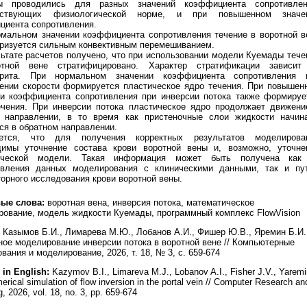
ы проводились для разных значений коэффициента сопротивлен
етствующих физиологической норме, и при повышенном значе
циента сопротивления.
рмальном значении коэффициента сопротивления течение в воротной в
еризуется сильным конвективным перемешиванием.
ьтате расчетов получено, что при использовании модели Куемады тече
тной вене стратифицировано. Характер стратификации зависит
крита. При нормальном значении коэффициента сопротивления 
ении скорости формируется пластическое ядро течения. При повышен
ии коэффициента сопротивления при инверсии потока также формируе
ечения. При инверсии потока пластическое ядро продолжает движени
 направлении, в то время как пристеночные слои жидкости начин
ся в обратном направлении.
ется, что для получения корректных результатов моделирова
димы уточнение состава крови воротной вены и, возможно, уточне
ической модели. Такая информация может быть получена как
авления данных моделирования с клиническими данными, так и пу
орного исследования крови воротной вены.
ые слова:
воротная вена, инверсия потока, математическое
ование, модель жидкости Куемады, программный комплекс FlowVision
Казымов Б.И., Лимарева М.Ю., Лобанов А.И., Фишер Ю.В., Яремин Б.И.
ое моделирование инверсии потока в воротной вене // Компьютерные
вания и моделирование, 2026, т. 18, № 3, с. 659-674
 in English:
Kazymov B.I., Limareva M.J., Lobanov A.I., Fisher J.V., Yaremi
erical simulation of flow inversion in the portal vein // Computer Research an
, 2026, vol. 18, no. 3, pp. 659-674