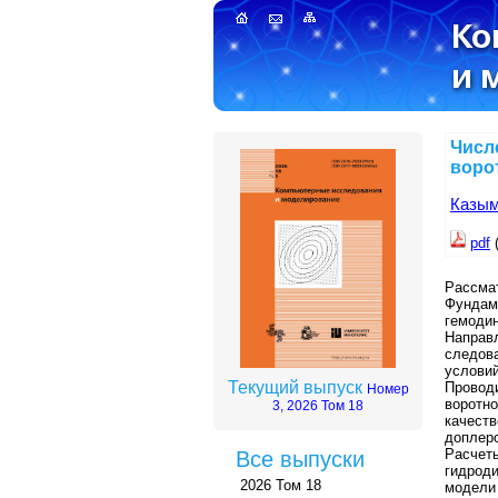
Числ
воро
Казым
pdf
(
Рассма
Фундам
гемоди
Направ
следов
услови
Текущий выпуск
Провод
Номер
воротн
3, 2026 Том 18
качест
доплеро
Расчет
Все выпуски
гидрод
2026 Том 18
модели