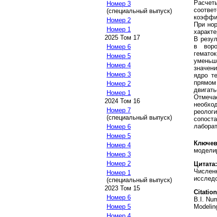
Расчет
Номер 3
соотв
(специальный выпуск)
коэффи
Номер 2
При но
Номер 1
характ
2025 Том 17
В резул
в воро
Номер 6
гемато
Номер 5
уменьш
Номер 4
значен
Номер 3
ядро т
прямом
Номер 2
двигать
Номер 1
Отмеча
2024 Том 16
необхо
Номер 7
реолог
(специальный выпуск)
сопост
лаборат
Номер 6
Номер 5
Ключев
Номер 4
моделир
Номер 3
Номер 2
Цитата:
Численн
Номер 1
исследо
(специальный выпуск)
2023 Том 15
Citation
Номер 6
B.I. Num
Modeling
Номер 5
Номер 4