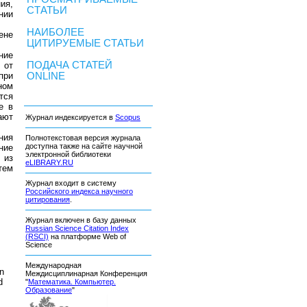
ия,
СТАТЬИ
нии
НАИБОЛЕЕ
ене
ЦИТИРУЕМЫЕ СТАТЬИ
ние
ПОДАЧА СТАТЕЙ
 от
при
ONLINE
ном
тся
е в
ают
Журнал индексируется в
Scopus
ния
Полнотекстовая версия журнала
доступна также на сайте научной
ние
электронной библиотеки
 из
eLIBRARY.RU
тем
Журнал входит в систему
Российского индекса научного
цитирования
.
Журнал включен в базу данных
Russian Science Citation Index
(RSCI)
на платформе Web of
Science
Международная
n
Междисциплинарная Конференция
d
"
Математика. Компьютер.
Образование
"